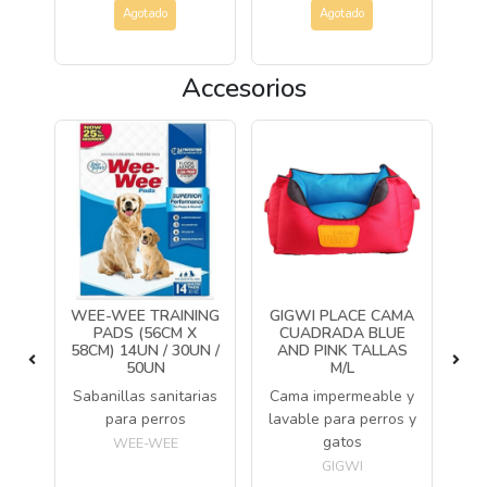
Agotado
Agotado
Accesorios
WEE-WEE TRAINING
GIGWI PLACE CAMA
GI
CH
PADS (56CM X
CUADRADA BLUE
UE
58CM) 14UN / 30UN /
AND PINK TALLAS
BL
50UN
M/L
lo
Sabanillas sanitarias
Cama impermeable y
C
y
para perros
lavable para perros y
gatos
WEE-WEE
GIGWI