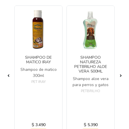
RS
SHAMPOO DE
SHAMPOO
O
MATICO IRAY
NATUREZA
V
PETBRILHO ALOE
Shampoo de matico
S
A/PELAJE
VERA 500ML
300ml
OO-
Shampoo aloe vera
OR
PET IRAY
para perros y gatos
PETBRILHO
la
s de
 y
$ 3.490
$ 5.390