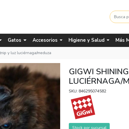
Gatos
Accesorios
Higiene y Salud
Más M
atnip y luz luciérnaga/meduza
GIGWI SHINING
LUCIÉRNAGA/
SKU: 846295074582
Stock por sucursal