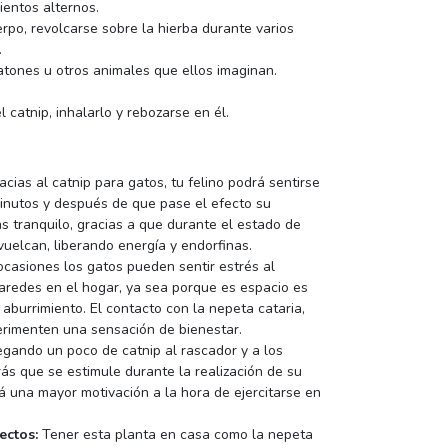
entos alternos.
rpo, revolcarse sobre la hierba durante varios
.
tones u otros animales que ellos imaginan.
 catnip, inhalarlo y rebozarse en él.
cias al catnip para gatos, tu felino podrá sentirse
inutos y después de que pase el efecto su
 tranquilo, gracias a que durante el estado de
vuelcan, liberando energía y endorfinas.
 ocasiones los gatos pueden sentir estrés al
aredes en el hogar, ya sea porque es espacio es
burrimiento. El contacto con la nepeta cataria,
erimenten una sensación de bienestar.
gando un poco de catnip al rascador y a los
rás que se estimule durante la realización de su
erá una mayor motivación a la hora de ejercitarse en
ectos:
Tener esta planta en casa como la nepeta