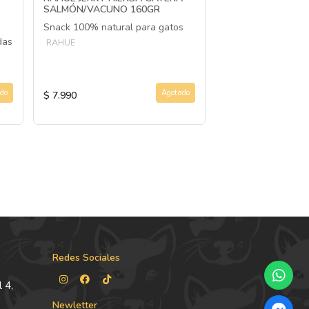
SALMÓN/VACUNO 160GR
GIRATORIO 46X5
Snack 100% natural para gatos
Arenero giratorio 
das
RAHUE
OMEGA PAW
$ 46.990
do
Agotado
$ 7.990
$ 33.990
Redes Sociales
 4,
Newletter