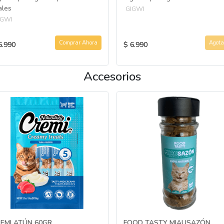
ales
GIGWI
IGWI
Comprar Ahora
Agota
6.990
$ 6.990
Accesorios
EMI ATÚN 60GR
FOOD TASTY MIAUSAZÓN