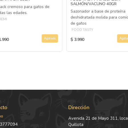
SALMÓN/VACUNO 40GR
ack cremoso para gatos de
Sazonador a base de proteína
das las edades.
deshidratada molida para comi
REMI
de gatos
FOOD TASTY
Agotado
Agota
1.990
$ 3.990
cto
Dirección
no
Avenida 21 de Mayo 311, local
3777094
Quillota