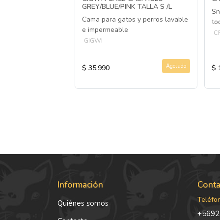
SEÑOS
GREY/BLUE/PINK TALLA S /L
Sn
a y calidad
Cama para gatos y perros lavable
to
e impermeable
C
GIGWI
Agotado
Agotado
$ 35.990
$ 
Información
Conta
Teléfo
Quiénes somos
+5692