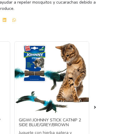
 ayudar a repeler mosquitos y cucarachas debido a
produce.
P
GIGWI JOHNNY STICK CATNIP 2
GIGWI MELODY C
SIDE BLUE/GREY/BROWN
SOUND
CHINITA/ERIZO/P
Juguete con hierba gatera y