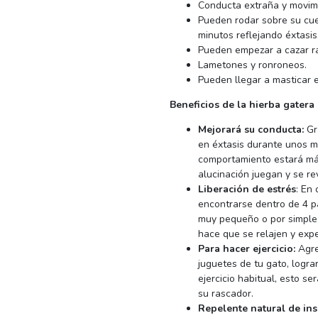
Conducta extraña y movimi
Pueden rodar sobre su cue
minutos reflejando éxtasis
Pueden empezar a cazar ra
Lametones y ronroneos.
Pueden llegar a masticar el
Beneficios de la hierba gatera
Mejorará su conducta:
Gra
en éxtasis durante unos m
comportamiento estará más
alucinación juegan y se re
Liberación de estrés
: En
encontrarse dentro de 4 p
muy pequeño o por simple a
hace que se relajen y exp
Para hacer ejercicio:
Agre
juguetes de tu gato, logra
ejercicio habitual, esto s
su rascador.
Repelente natural de ins