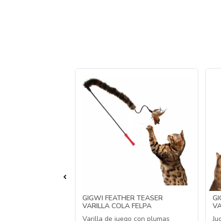
OID MELODY
GIGWI FEATHER TEASER
GI
D SOUND
VARILLA COLA FELPA
VA
orfiado con sonido
Varilla de juego con plumas
Ju