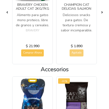
BOR
BRAVERY CHICKEN
CHAMPION CAT
A
ADULT CAT 2KG/7KG
DELICIAS SALMON
GR
Alimento para gatos
Deliciosos snacks
Ar
o
mono proteico, libre
para gatos. De
de granos y cereales.
textura cremosa y
e
sabor incomparable.
BRAVERY
$ 21.990
$ 1.890
Comprar Ahora
Agotado
Accesorios
-10%