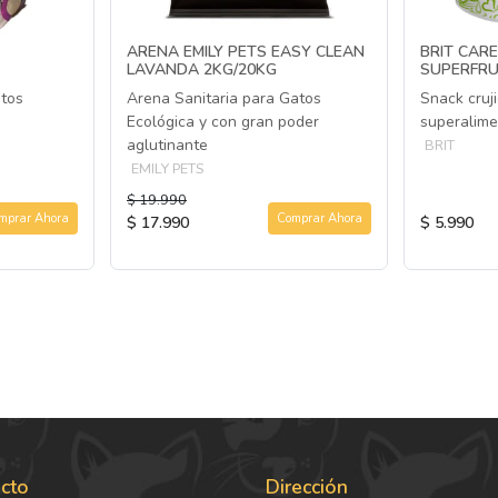
ARENA EMILY PETS EASY CLEAN
BRIT CAR
LAVANDA 2KG/20KG
SUPERFRU
atos
Arena Sanitaria para Gatos
Snack cruj
Ecológica y con gran poder
superalime
aglutinante
BRIT
EMILY PETS
$ 19.990
mprar Ahora
Comprar Ahora
$ 17.990
$ 5.990
cto
Dirección