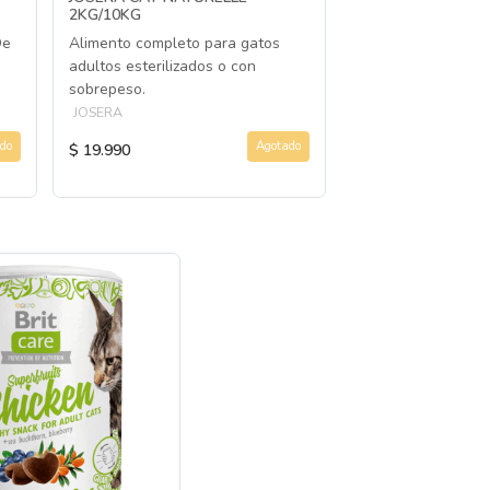
2KG/10KG
Snack cremoso el
De
Alimento completo para gatos
ingredientes de g
adultos esterilizados o con
INABA
sobrepeso.
JOSERA
do
Agotado
$ 19.990
$ 2.690