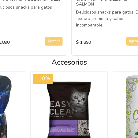
SALMON
liciosos snacks para gatos
Deliciosos snacks para gatos. 
textura cremosa y sabor
incomparable.
Agotado
Agota
1.890
$ 1.890
Accesorios
-10%