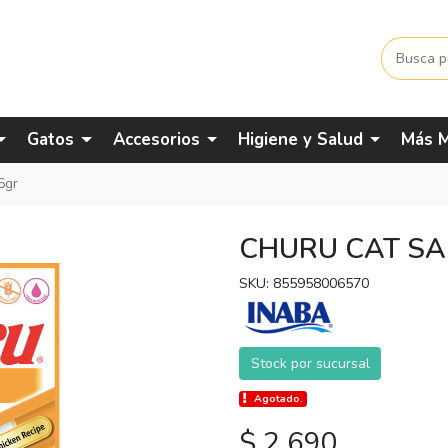
Gatos
Accesorios
Higiene y Salud
Más M
6gr
CHURU CAT SA
SKU: 855958006570
Stock por sucursal
Agotado.
$ 2.690