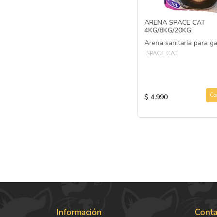
ARENA SPACE CAT
4KG/8KG/20KG
Arena sanitaria para g
SPACE CAT
Co
$ 4.990
Información
Conta