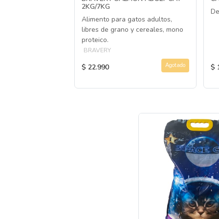
2KG/7KG
De
tos
Alimento para gatos adultos,
libres de grano y cereales, mono
proteico.
BRAVERY
Agotado
Agotado
$ 22.990
$ 