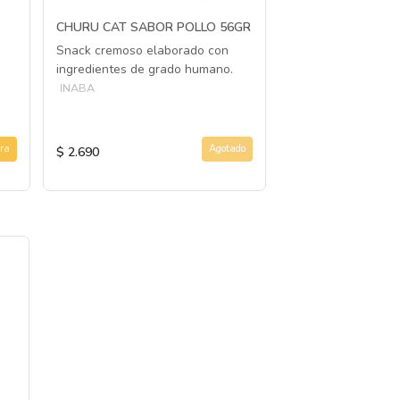
CHURU CAT SABOR POLLO 56GR
CHURU CAT POLL
56GR
Snack cremoso elaborado con
Snack cremoso el
ingredientes de grado humano.
ingredientes de g
INABA
INABA
ra
Agotado
$ 2.690
$ 2.690