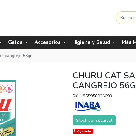
Gatos
Accesorios
Higiene y Salud
Más M
on cangrejo 56gr
CHURU CAT SA
CANGREJO 56
SKU: 855958006693
Stock por sucursal
Agotado.