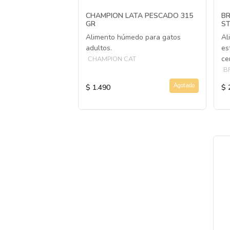
 GRILLADO DE
CHAMPION LATA PESCADO 315
BR
GR
ST
tos
Alimento húmedo para gatos
Al
adultos.
es
ce
CHAMPION CAT
B
Agotado
Agotado
$ 1.490
$ 