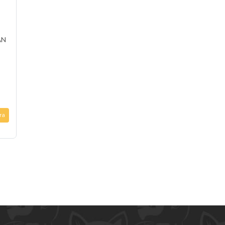
AN
ra