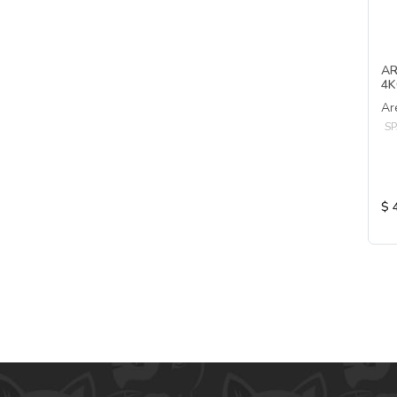
AR
4K
Ar
SP
$ 