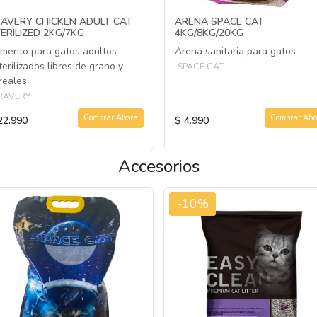
AVERY CHICKEN ADULT CAT
ARENA SPACE CAT
ERILIZED 2KG/7KG
4KG/8KG/20KG
imento para gatos adultos
Arena sanitaria para gatos
terilizados libres de grano y
SPACE CAT
reales
RAVERY
Comprar Ahora
Comprar Aho
22.990
$ 4.990
Accesorios
-10%