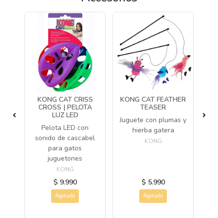
KONG CAT CRISS
KONG CAT FEATHER
KO
LLO
CROSS | PELOTA
TEASER
LUZ LED
Juguete con plumas y
os
Pelota LED con
Ju
hierba gatera
sonido de cascabel
r
KONG
para gatos
juguetones
KONG
$ 9.990
$ 5.990
Agotado
Agotado