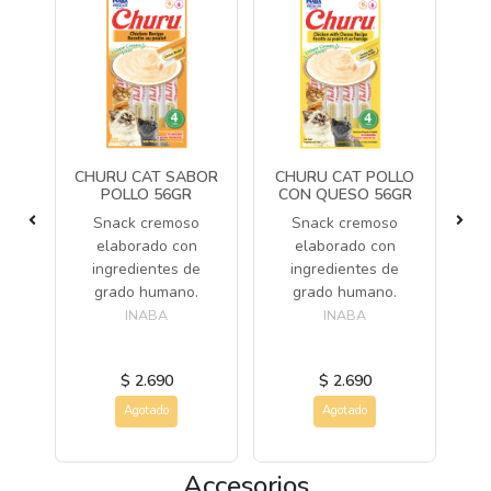
CHURU CAT SABOR
CHURU CAT POLLO
CH
POLLO 56GR
CON QUESO 56GR
N
C
Snack cremoso
Snack cremoso
S
elaborado con
elaborado con
ara
ingredientes de
ingredientes de
on
grado humano.
grado humano.
ollo
INABA
INABA
eo
$ 2.690
$ 2.690
Agotado
Agotado
Accesorios