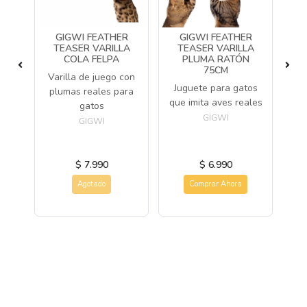
GIGWI FEATHER
GIGWI FEATHER
 &
TEASER VARILLA
TEASER VARILLA
I
COLA FELPA
PLUMA RATÓN
75CM
Varilla de juego con
J
ral
Juguete para gatos
plumas reales para
llo
que imita aves reales
gatos
alao
GIGWI
GIGWI
$ 7.990
$ 6.990
Agotado
Comprar Ahora