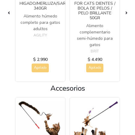
N
HIGADO/MERLUZA/SARDINA/VACUNO
FOR CATS DIENTES /
SA
GR
340GR
BOLA DE PELOS /
PELO BRILLANTE
s
Alimento húmedo
50GR
llo
completo para gatos
co
Alimento
adultos
complementario
AGILITY
semi-húmedo para
gatos
BRIT
$ 2.990
$ 4.490
Agotado
Agotado
Accesorios