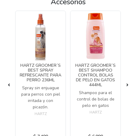
Accesorios
E
HARTZ GROOMER´S
HARTZ GROOMER`S
H
E
BEST SPRAY
BEST SHAMPOO
REFRESCANTE PARA
CONTROL BOLAS
PERRO 236ML
DE PELO EN GATOS
CA
r y
444ML
BL
Spray sin enjuague
ra
A
Shampoo para el
para perros con piel
control de bolas de
irritada y con
P
pelo en gatos
picazón.
lim
HARTZ
HARTZ
d