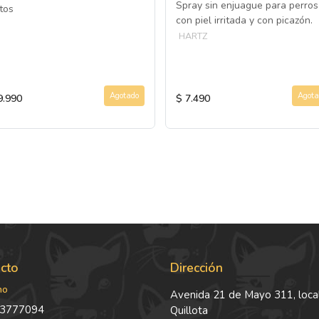
Spray sin enjuague para perros
tos
con piel irritada y con picazón.
HARTZ
Agotado
Agota
9.990
$ 7.490
cto
Dirección
no
Avenida 21 de Mayo 311, local
3777094
Quillota