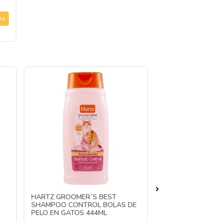
ra
HARTZ GROOMER`S BEST
HARTZ GROOMER
SHAMPOO CONTROL BOLAS DE
SHAMPOO PERRO
PELO EN GATOS 444ML
CACHORRO/AVENA
BLANCO/SHAMPO