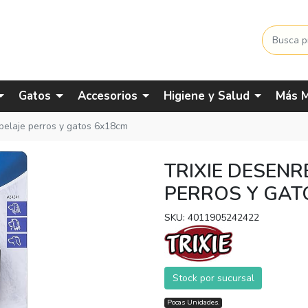
Gatos
Accesorios
Higiene y Salud
Más M
 pelaje perros y gatos 6x18cm
TRIXIE DESENR
PERROS Y GAT
SKU: 4011905242422
Stock por sucursal
Pocas Unidades.