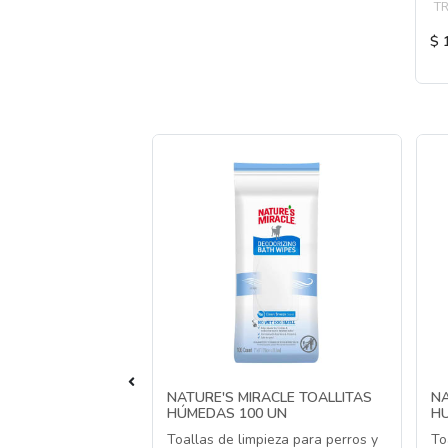
TR
$ 
AS PARA GARRAS
NATURE'S MIRACLE TOALLITAS
NA
HÚMEDAS 100 UN
H
 perros pequeños,
Toallas de limpieza para perros y
To