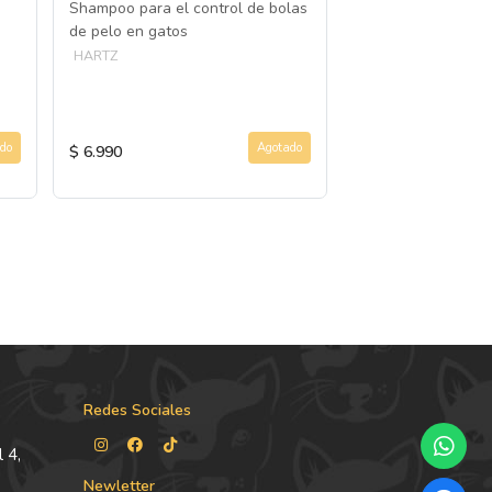
Shampoo para el control de bolas
ACONDICIONADOR
de pelo en gatos
Productos para la 
HARTZ
perros de distinta
pelajes
HARTZ
do
Agotado
$ 6.990
$ 6.990
Redes Sociales
 4,
Newletter