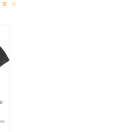
JE
tos