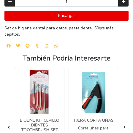
Encargar
Set de higiene dental para gatos, pasta dental 50grs más
cepillos.
También Podría Interesarte
LLO
BIOLINE KIT CEPILLO
TIJERA CORTA UÑAS
C
DIENTES
C
Corta uñas para
TOOTHBRUSH SET