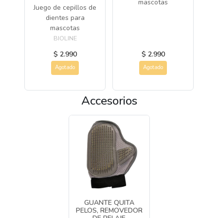
mascotas
os.
Juego de cepillos de
dientes para
mascotas
BIOLINE
$ 2.990
$ 2.990
Agotado
Agotado
Accesorios
GUANTE QUITA
PELOS, REMOVEDOR