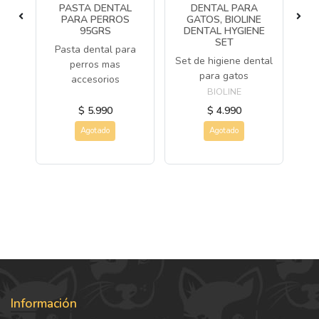
PASTA DENTAL
DENTAL PARA
ET
PARA PERROS
GATOS, BIOLINE
C
95GRS
DENTAL HYGIENE
 de
K
SET
Pasta dental para
di
Set de higiene dental
perros mas
para gatos
accesorios
BIOLINE
$ 5.990
$ 4.990
Agotado
Agotado
Información