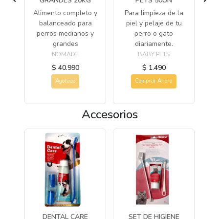
GRANDES 20KG
PETS 50UN
e
Alimento completo y
Para limpieza de la
balanceado para
piel y pelaje de tu
perros medianos y
perro o gato
grandes
diariamente.
NOMADE
BABY PETS
$ 40.990
$ 1.490
Agotado
Comprar Ahora
Accesorios
LLO
DENTAL CARE
SET DE HIGIENE
C