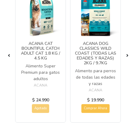
ACANA CAT
ACANA DOG
BOUNTIFUL CATCH
CLASSICS WILD
P
TO
ADULT CAT 1.8 KG /
COAST (TODAS LAS
4.5 KG
EDADES Y RAZAS)
2KG / 9.7KG
a
Alimento Super
Alimento para perros
a
Premium para gatos
de todas las edades
adultos
y razas
ACANA
ACANA
$ 24.990
$ 19.990
Agotado
Comprar Ahora