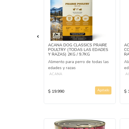
 POULTRY PERRO
ACANA DOG CLASSICS PRAIRE
AC
 TAMAÑO 12KG
POULTRY (TODAS LAS EDADES
CO
Y RAZAS) 2KG / 9.7KG
RA
 premium, libre de
Alimento para perro de todas las
Al
 proteína
edades y razas
ed
ACANA
A
Agotado
Agotado
$ 19.990
$ 