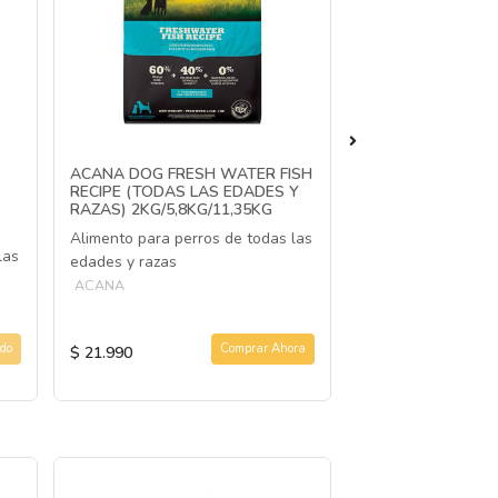
ACANA DOG FRESH WATER FISH
ACANA DOG PUPP
RECIPE (TODAS LAS EDADES Y
2KG/5.9KG/11,35K
RAZAS) 2KG/5,8KG/11,35KG
Alimento para per
Alimento para perros de todas las
ACANA
las
edades y razas
ACANA
do
Comprar Ahora
$ 21.990
$ 22.990