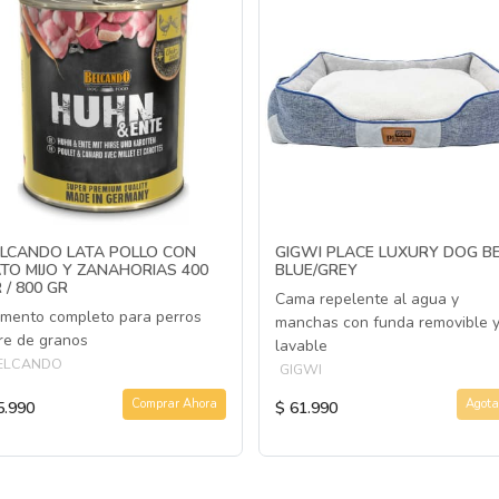
LCANDO LATA POLLO CON
GIGWI PLACE LUXURY DOG B
TO MIJO Y ZANAHORIAS 400
BLUE/GREY
 / 800 GR
Cama repelente al agua y
imento completo para perros
manchas con funda removible 
bre de granos
lavable
ELCANDO
GIGWI
Comprar Ahora
Agota
5.990
$ 61.990