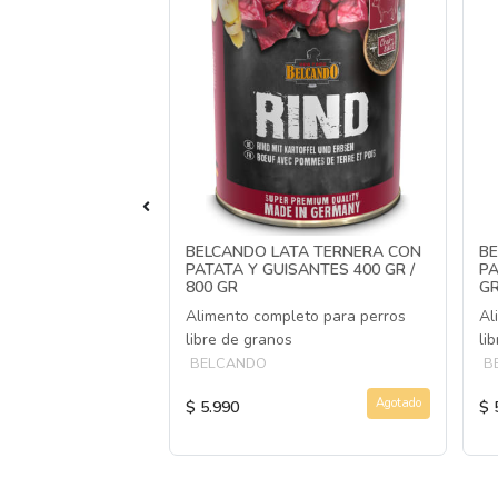
HUNTER
BELCANDO LATA TERNERA CON
BE
REAT DRAGÓN
PATATA Y GUISANTES 400 GR /
PA
800 GR
GR
sador de snacks
Alimento completo para perros
Al
libre de granos
li
BELCANDO
B
Agotado
Agotado
$ 5.990
$ 