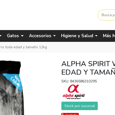
Gatos
Accesorios
Higiene y Salud
Más M
perro toda edad y tamaño 12kg
ALPHA SPIRIT 
EDAD Y TAMAÑ
SKU: 8436586310295
Stock por sucursal
Agotado.