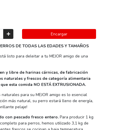
Encargar
PERROS DE TODAS LAS EDADES Y TAMAÑOS
tá listo para deleitar a tu MEJOR amigo de una
ten y libre de harinas cárnicas, de fabricación
 naturales y frescos de categoría alimentaria
s que esta comida NO ESTÁ EXTRUSIONADA.
 naturales para su MEJOR amigo es lo esencial
ión más natural, su perro estará lleno de energía,
illante pelaje!
do con pescado fresco entero.
Para producir 1 kg
completo para perros, hemos utilizado 3,1 kg de
ientes frescos se cocinan a baja temperatura,