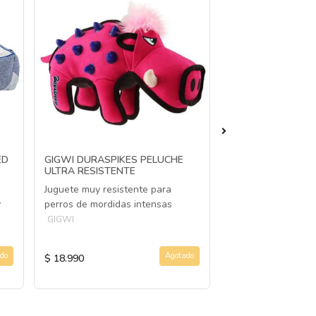
ED
GIGWI DURASPIKES PELUCHE
GIGWI PELUCHE I
ULTRA RESISTENTE
SQUEAK CONEJO
(TALLA M)
Juguete muy resistente para
Peluche con ruido 
y
perros de mordidas intensas
perros
GIGWI
GIGWI
do
Agotado
$ 18.990
$ 9.990