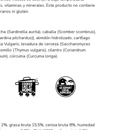
s, vitaminas y minerales. Este producto no contiene
ranos ni gluten.
ha (Sardinella aurita), caballa (Scomber scombrus),
ardina pilchardus)), almidón hidrolizado, cartílago
eta Vulgaris, levadura de cerveza (Saccharomyces
 tomillo (Thymus vulgaris), cilantro (Coriandrum
num), cúrcuma (Curcuma longa).
ta 2%, grasa bruta 15,5%, ceniza bruta 8%, humedad