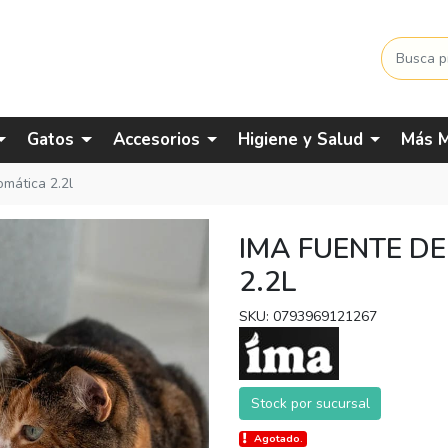
Gatos
Accesorios
Higiene y Salud
Más M
omática 2.2l
IMA FUENTE D
2.2L
SKU: 0793969121267
Stock por sucursal
Agotado.