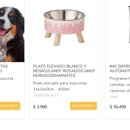
ITAS
PLATO ELEVADO BLANCO Y
IMA DISP
O
NEGRO/CANDY ROSADO/CANDY
AUTOMÁTI
MORADO/DIAMANTES
 mascota
Programa h
Plato elevado para mascotas
comidas co
14x14x9cm - 400ml
raciones di
MARBEN PETS
IMA
mprar Ahora
Comprar Ahora
$ 3.990
$ 55.490