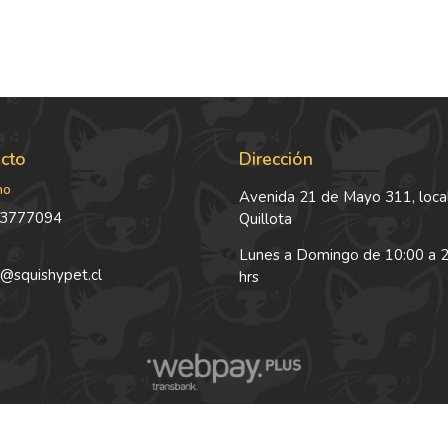
cto
Dirección
no
Avenida 21 de Mayo 311, local
3777094
Quillota
Lunes a Domingo de 10:00 a 
@squishypet.cl
hrs
Squishy Pet © 2026
Creado por
Bsale