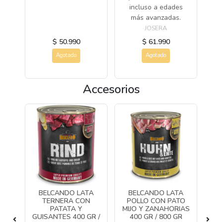
ros
incluso a edades
más avanzadas.
JOSERA
$ 50.990
$ 61.990
Agotado
Agotado
Accesorios
A
BELCANDO LATA
BELCANDO LATA
N
TERNERA CON
POLLO CON PATO
UA
PATATA Y
MIJO Y ZANAHORIAS
C
GUISANTES 400 GR /
400 GR / 800 GR