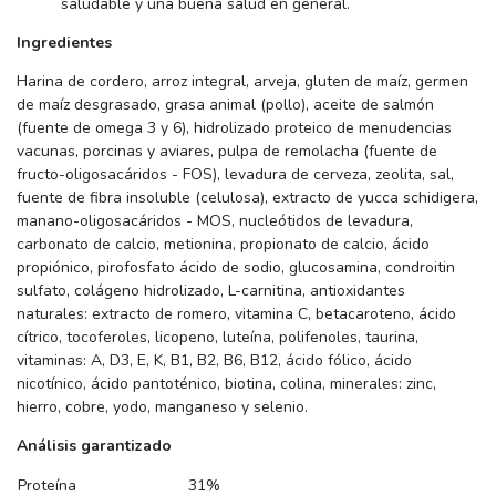
saludable y una buena salud en general.
Ingredientes
Harina de cordero, arroz integral, arveja, gluten de maíz, germen
de maíz desgrasado, grasa animal (pollo), aceite de salmón
(fuente de omega 3 y 6), hidrolizado proteico de menudencias
vacunas, porcinas y aviares, pulpa de remolacha (fuente de
fructo-oligosacáridos - FOS), levadura de cerveza, zeolita, sal,
fuente de fibra insoluble (celulosa), extracto de yucca schidigera,
manano-oligosacáridos - MOS, nucleótidos de levadura,
carbonato de calcio, metionina, propionato de calcio, ácido
propiónico, pirofosfato ácido de sodio, glucosamina, condroitin
sulfato, colágeno hidrolizado, L-carnitina, antioxidantes
naturales: extracto de romero, vitamina C, betacaroteno, ácido
cítrico, tocoferoles, licopeno, luteína, polifenoles, taurina,
vitaminas: A, D3, E, K, B1, B2, B6, B12, ácido fólico, ácido
nicotínico, ácido pantoténico, biotina, colina, minerales: zinc,
hierro, cobre, yodo, manganeso y selenio.
Análisis garantizado
Proteína
31%