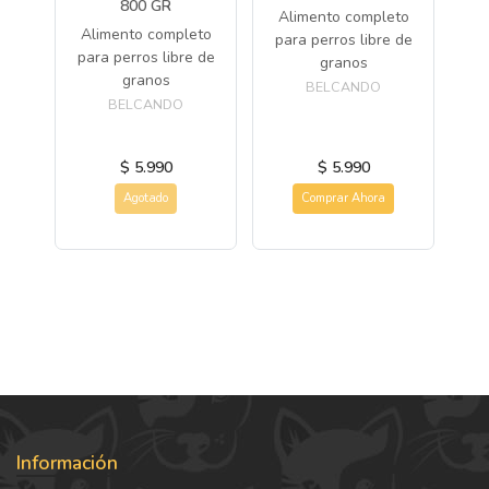
800 GR
to
Alimento completo
Alimento completo
to
para perros libre de
para perros libre de
granos
granos
BELCANDO
al
BELCANDO
$ 5.990
$ 5.990
Agotado
Comprar Ahora
Información