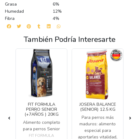
Grasa
6%
Humedad
12%
Fibra
4%
También Podría Interesarte
S
FIT FORMULA
JOSERA BALANCE
OR
PERRO SENIOR
(SENIOR) 12.5 KG
(+7AÑOS ) 20KG
Para perros más
Alimento completo
Al
maduros: alimento
 la
para perros Senior
especial para
iva
FIT FORMULA
aportarles vitalidad,