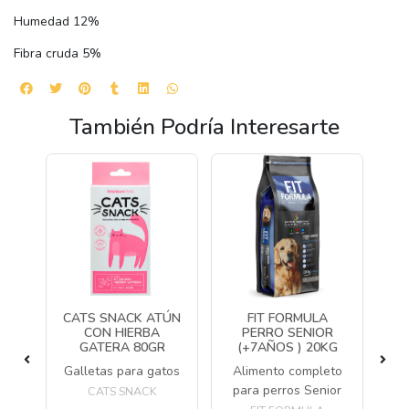
Humedad 12%
Fibra cruda 5%
También Podría Interesarte
RRO
CATS SNACK ATÚN
FIT FORMULA
J
R
CON HIERBA
PERRO SENIOR
(
G
GATERA 80GR
(+7AÑOS ) 20KG
ros
Galletas para gatos
Alimento completo
m
o y
para perros Senior
CATS SNACK