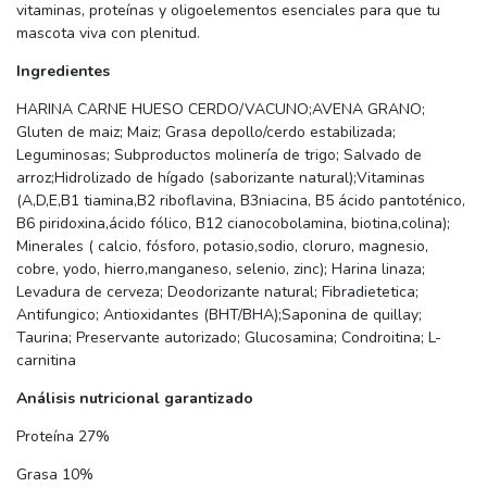
vitaminas, proteínas y oligoelementos esenciales para que tu
mascota viva con plenitud.
Ingredientes
HARINA CARNE HUESO CERDO/VACUNO;AVENA GRANO;
Gluten de maiz; Maiz; Grasa depollo/cerdo estabilizada;
Leguminosas; Subproductos molinería de trigo; Salvado de
arroz;Hidrolizado de hígado (saborizante natural);Vitaminas
(A,D,E,B1 tiamina,B2 riboflavina, B3niacina, B5 ácido pantoténico,
B6 piridoxina,ácido fólico, B12 cianocobolamina, biotina,colina);
Minerales ( calcio, fósforo, potasio,sodio, cloruro, magnesio,
cobre, yodo, hierro,manganeso, selenio, zinc); Harina linaza;
Levadura de cerveza; Deodorizante natural; Fibradietetica;
Antifungico; Antioxidantes (BHT/BHA);Saponina de quillay;
Taurina; Preservante autorizado; Glucosamina; Condroitina; L-
carnitina
Análisis nutricional garantizado
Proteína 27%
Grasa 10%