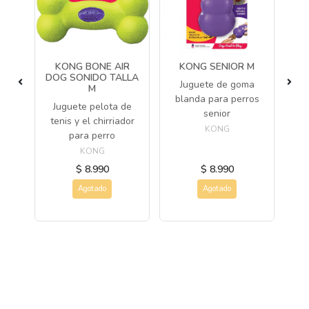
LLA
KONG BONE AIR
KONG SENIOR M
G
DOG SONIDO TALLA
Juguete de goma
M
ro
blanda para perros
Juguete pelota de
P
/o
senior
tenis y el chirriador
co
ida
KONG
para perro
KONG
$ 8.990
$ 8.990
Agotado
Agotado