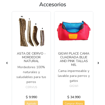
Accesorios
O
ASTA DE CIERVO -
GIGWI PLACE CAMA
GI
TED
MORDEDOR
CUADRADA BLUE
NATURAL
AND PINK TALLAS
BL
M/L
Mordedores 100%
 de
Cama impermeable y
C
naturales y
os
lavable para perros y
saludables para tus
gatos
perros
GIGWI
CERVUS
$ 9.990
$ 34.990
Agotado
Comprar Ahora