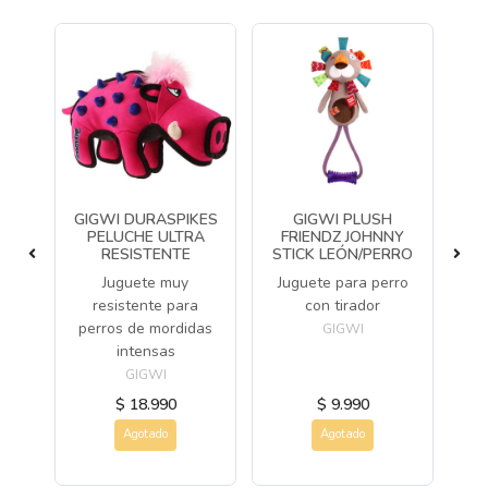
GIGWI DURASPIKES
GIGWI PLUSH
N
PELUCHE ULTRA
FRIENDZ JOHNNY
HU
RESISTENTE
STICK LEÓN/PERRO
ño
Juguete muy
Juguete para perro
Ju
a
resistente para
con tirador
perros de mordidas
GIGWI
intensas
GIGWI
$ 18.990
$ 9.990
Agotado
Agotado