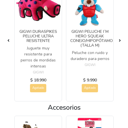
GIGWI DURASPIKES
GIGWI PELUCHE I´M
N
PELUCHE ULTRA
HERO SQUEAK
HU
RESISTENTE
CONEJO/HIPOPÓTAMO
(TALLA M)
ño
Juguete muy
Ju
Peluche con ruido y
a
resistente para
duradero para perros
perros de mordidas
GIGWI
intensas
GIGWI
$ 18.990
$ 9.990
Agotado
Agotado
Accesorios