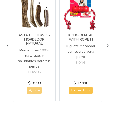
O
ASTA DE CIERVO -
KONG DENTAL
TED
MORDEDOR
WITH ROPE M
NATURAL
Juguete mordedor
J
Mordedores 100%
con cuerda para
 de
naturales y
perro
os
saludables para tus
KONG
perros
CERVUS
$ 9.990
$ 17.990
Agotado
Comprar Ahora