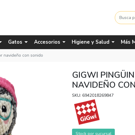
Gatos
Accesorios
Higiene y Salud
Más M
or navideño con sonido
GIGWI PINGÜI
NAVIDEÑO CON
SKU: 6942018269847
Stock por sucursal