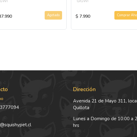
IGWI
GIGWI
Agotado
Comprar Aho
37.990
$ 7.990
cto
Dirección
no
Avenida 21 de Mayo 311, local
3777094
Quillota
Lunes a Domingo de 10:00 a 
@squishypet.cl
hrs