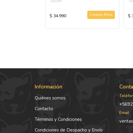
GIGWI
G
Agotado
Comprar Ahora
$ 34.990
$ 
Información
Conta
Teléfo
Quiénes somos
+5692
Contacto
Email
Términos y Condiciones
ventas
Condiciones de Despacho y Envío