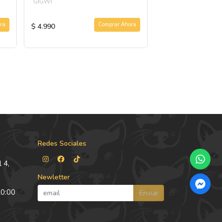
GIGWI
ra
Comprar Ahora
$ 4.990
$ 5.990
Redes Sociales
 4,
Newletter
20:00
Enviar