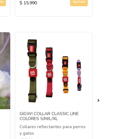
do
Agotado
$ 15.990
$ 5.990
GIGWI COLLAR CLASSIC LINE
GIGWI CORREA CL
COLORES S/M/L/XL
COLORES S/M/L/X
Collares reflectantes para perros
Correas reflectant
y gatos
GIGWI