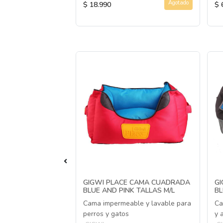
Agotado
Agotado
$ 18.990
$ 
 CHICKEN
GIGWI PLACE CAMA CUADRADA
G
LTI TREATS
BLUE AND PINK TALLAS M/L
BL
Cama impermeable y lavable para
Ca
cks de pollo para
perros y gatos
y 