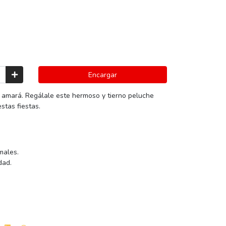
Encargar
o amará. Regálale este hermoso y tierno peluche
stas fiestas.
males.
dad.