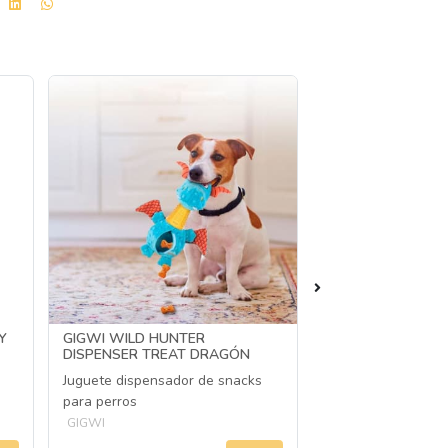
Y
GIGWI WILD HUNTER
GIGWI HUESO NA
DISPENSER TREAT DRAGÓN
SONIDO
Juguete dispensador de snacks
Juguete navideño 
para perros
GIGWI
GIGWI