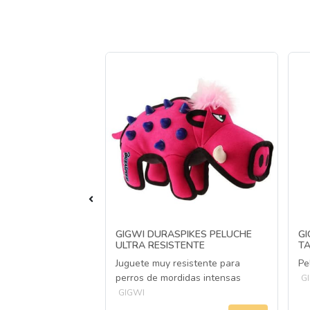
NAVIDEÑO CON
GIGWI DURASPIKES PELUCHE
GI
ULTRA RESISTENTE
TA
ño con sonido para
Juguete muy resistente para
Pe
perros de mordidas intensas
G
GIGWI