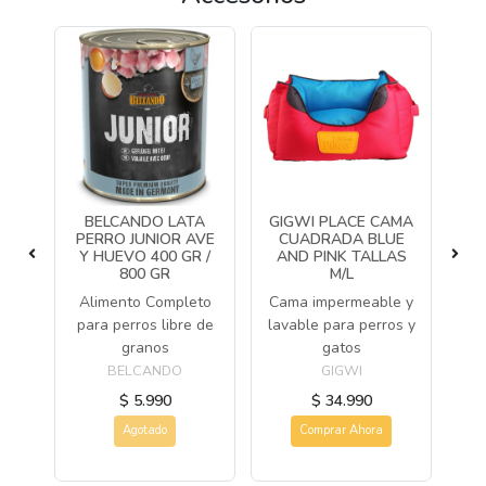
BELCANDO LATA
GIGWI PLACE CAMA
Y
PERRO JUNIOR AVE
CUADRADA BLUE
P
NO
Y HUEVO 400 GR /
AND PINK TALLAS
800 GR
M/L
or
J
Alimento Completo
Cama impermeable y
y
para perros libre de
lavable para perros y
s
granos
gatos
BELCANDO
GIGWI
$ 5.990
$ 34.990
Agotado
Comprar Ahora