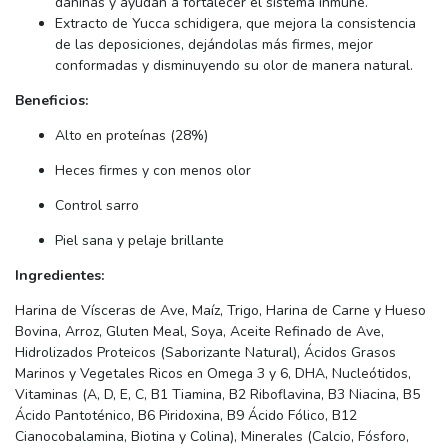
dañinas y ayudan a fortalecer el sistema inmune.
Extracto de Yucca schidigera, que mejora la consistencia
de las deposiciones, dejándolas más firmes, mejor
conformadas y disminuyendo su olor de manera natural.
Beneficios:
Alto en proteínas (28%)
Heces firmes y con menos olor
Control sarro
Piel sana y pelaje brillante
Ingredientes:
Harina de Vísceras de Ave, Maíz, Trigo, Harina de Carne y Hueso
Bovina, Arroz, Gluten Meal, Soya, Aceite Refinado de Ave,
Hidrolizados Proteicos (Saborizante Natural), Ácidos Grasos
Marinos y Vegetales Ricos en Omega 3 y 6, DHA, Nucleótidos,
Vitaminas (A, D, E, C, B1 Tiamina, B2 Riboflavina, B3 Niacina, B5
Ácido Pantoténico, B6 Piridoxina, B9 Ácido Fólico, B12
Cianocobalamina, Biotina y Colina), Minerales (Calcio, Fósforo,