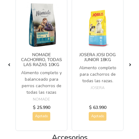
O
NOMADE
JOSERA JOSI DOG
KG
CACHORRO, TODAS
JUNIOR 18KG
LAS RAZAS 10KG
ros
Alimento completo
Alimento completo y
Al
para cachorros de
balanceado para
res
todas las razas.
perros cachorros de
JOSERA
todas las razas
NOMADE
$ 25.990
$ 63.990
Agotado
Agotado
Accesorios