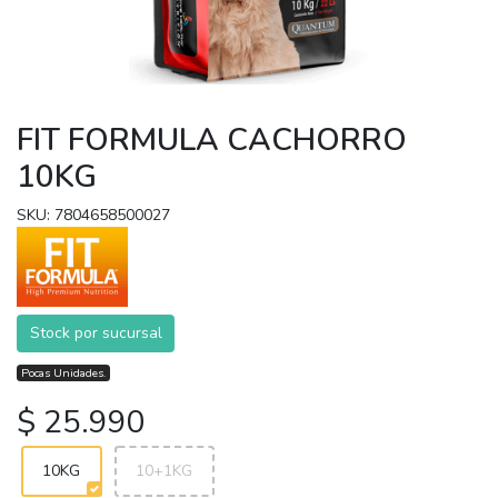
FIT FORMULA CACHORRO
10KG
SKU: 7804658500027
Stock por sucursal
Pocas Unidades.
$ 25.990
10KG
10+1KG