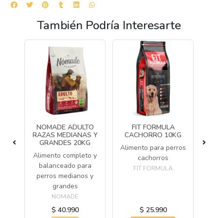
También Podría Interesarte
RO
NOMADE ADULTO
FIT FORMULA
S
RAZAS MEDIANAS Y
CACHORRO 10KG
C
G
GRANDES 20KG
Alimento para perros
Al
Alimento completo y
cachorros
balanceado para
cr
FIT FORMULA
12
perros medianos y
d
grandes
NOMADE
$ 40.990
$ 25.990