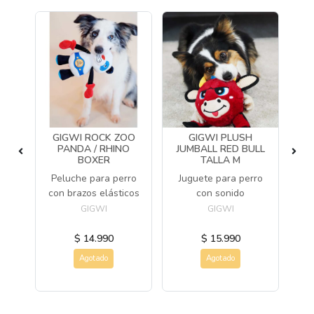
I´M
GIGWI ROCK ZOO
GIGWI PLUSH
GI
K
PANDA / RHINO
JUMBALL RED BULL
TAMO
BOXER
TALLA M
CO
Peluche para perro
Juguete para perro
o y
Pe
con brazos elásticos
con sonido
rros
dur
GIGWI
GIGWI
$ 14.990
$ 15.990
Agotado
Agotado