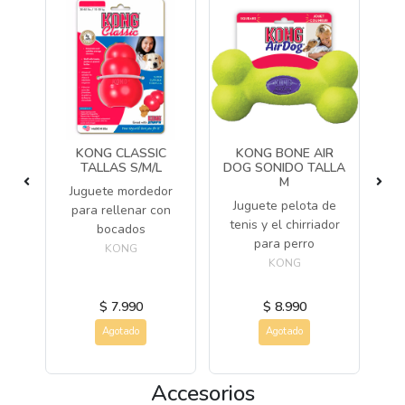
IS
KONG CLASSIC
KONG BONE AIR
TALLAS S/M/L
DOG SONIDO TALLA
M
s
Juguete mordedor
Juguete pelota de
Ju
os
para rellenar con
tenis y el chirriador
bocados
para perro
KONG
KONG
$ 7.990
$ 8.990
Agotado
Agotado
Accesorios