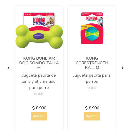
Z
KONG BONE AIR
KONG
M
DOG SONIDO TALLA
CORESTRENGTH
M
BALL M
or
Juguete pelota de
Juguete pelota para
J
a
tenis y el chirriador
perros
s
para perro
mu
KONG
pa
KONG
$ 8.990
$ 8.990
Agotado
Agotado