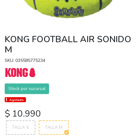
KONG FOOTBALL AIR SONIDO
M
SKU: 035585775234
Stock por sucursal
Agotado.
$ 10.990
TALLA S
TALLA M