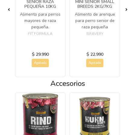
SENIOR RAZA
MINI SENIOR SMALL
SE
PEQUEÑA 10KG
BREEDS 2KG/7KG
ros
Alimento para perros
Alimento de arenque
Fó
as
mayores de raza
para perro senior de
ad
des
pequeña.
raza pequeña
(d
FIT FORMULA
BRAVERY
$ 29.990
$ 22.990
Agotado
Agotado
Accesorios