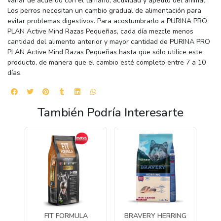
variar de acuerdo con el tamaño, actividad y apetito del animal.
Los perros necesitan un cambio gradual de alimentación para
evitar problemas digestivos. Para acostumbrarlo a PURINA PRO
PLAN Active Mind Razas Pequeñas, cada día mezcle menos
cantidad del alimento anterior y mayor cantidad de PURINA PRO
PLAN Active Mind Razas Pequeñas hasta que sólo utilice este
producto, de manera que el cambio esté completo entre 7 a 10
días.
También Podría Interesarte
FIT FORMULA
BRAVERY HERRING
B