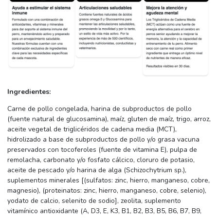
Ingredientes:
Carne de pollo congelada, harina de subproductos de pollo
(fuente natural de glucosamina), maíz, gluten de maíz, trigo, arroz,
aceite vegetal de triglicéridos de cadena media (MCT),
hidrolizado a base de subproductos de pollo y/o grasa vacuna
preservados con tocoferoles (fuente de vitamina E), pulpa de
remolacha, carbonato y/o fosfato cálcico, cloruro de potasio,
aceite de pescado y/o harina de alga (Schizochytrium sp.),
suplementos minerales [(sulfatos: zinc, hierro, manganeso, cobre,
magnesio), (proteinatos: zinc, hierro, manganeso, cobre, selenio),
yodato de calcio, selenito de sodio], zeolita, suplemento
vitamínico antioxidante (A, D3, E, K3, B1, B2, B3, B5, B6, B7, B9,