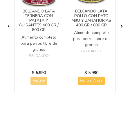
AS
BELCANDO LATA
BELCANDO LATA
N
TERNERA CON
POLLO CON PATO
R
PATATA Y
MIJO Y ZANAHORIAS
C
GUISANTES 400 GR /
400 GR / 800 GR
a y
800 GR
Alimento completo
Alimento completo
para perros libre de
para perros libre de
granos
i
granos
BELCANDO
al
BELCANDO
$ 5.990
$ 5.990
Agotado
Comprar Ahora