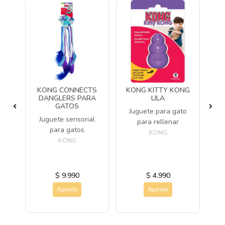
RY
KONG CONNECTS
KONG KITTY KONG
DANGLERS PARA
LILA
J
GATOS
la
Juguete para gato
Juguete sensorial
acto
para rellenar
para gatos
en
KONG
KONG
$ 9.990
$ 4.990
Agotado
Agotado