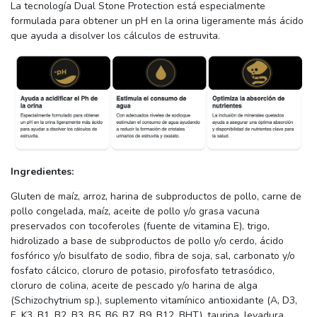
La tecnología Dual Stone Protection está especialmente
formulada para obtener un pH en la orina ligeramente más ácido
que ayuda a disolver los cálculos de estruvita.
Ingredientes:
Gluten de maíz, arroz, harina de subproductos de pollo, carne de
pollo congelada, maíz, aceite de pollo y/o grasa vacuna
preservados con tocoferoles (fuente de vitamina E), trigo,
hidrolizado a base de subproductos de pollo y/o cerdo, ácido
fosfórico y/o bisulfato de sodio, fibra de soja, sal, carbonato y/o
fosfato cálcico, cloruro de potasio, pirofosfato tetrasódico,
cloruro de colina, aceite de pescado y/o harina de alga
(Schizochytrium sp.), suplemento vitamínico antioxidante (A, D3,
E, K3, B1, B2, B3, B5, B6, B7, B9, B12, BHT), taurina, levadura