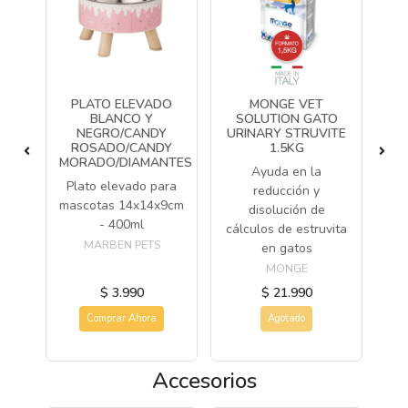
R
PLATO ELEVADO
MONGE VET
NG
BLANCO Y
SOLUTION GATO
G
NEGRO/CANDY
URINARY STRUVITE
ROSADO/CANDY
1.5KG
ara
Ali
MORADO/DIAMANTES
Ayuda en la
Plato elevado para
reducción y
R
mascotas 14x14x9cm
disolución de
- 400ml
cálculos de estruvita
MARBEN PETS
en gatos
MONGE
$ 3.990
$ 21.990
Comprar Ahora
Agotado
Accesorios