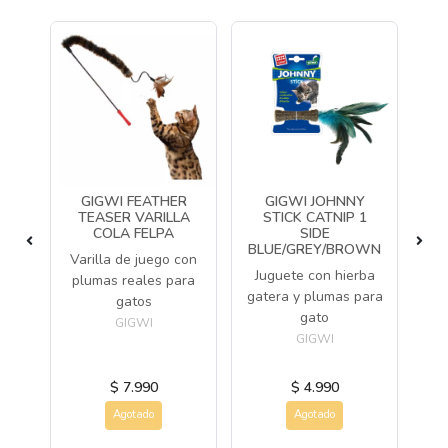
Y
GIGWI FEATHER
GIGWI JOHNNY
EÑO
TEASER VARILLA
STICK CATNIP 1
COLA FELPA
SIDE
BLUE/GREY/BROWN
BL
ño
Varilla de juego con
Juguete con hierba
J
a
plumas reales para
gatera y plumas para
gat
gatos
gato
GIGWI
GIGWI
$ 7.990
$ 4.990
Agotado
Agotado