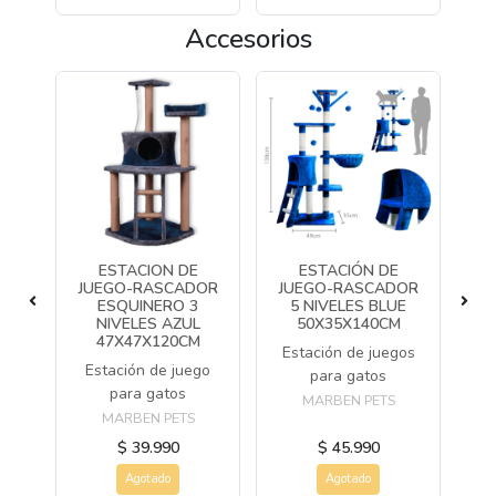
Accesorios
T
ESTACION DE
ESTACIÓN DE
EA
JUEGO-RASCADOR
JUEGO-RASCADOR
J
ESQUINERO 3
5 NIVELES BLUE
de
NIVELES AZUL
50X35X140CM
d
47X47X120CM
Estación de juegos
a
Estación de juego
E
para gatos
para gatos
MARBEN PETS
MARBEN PETS
$ 39.990
$ 45.990
Agotado
Agotado