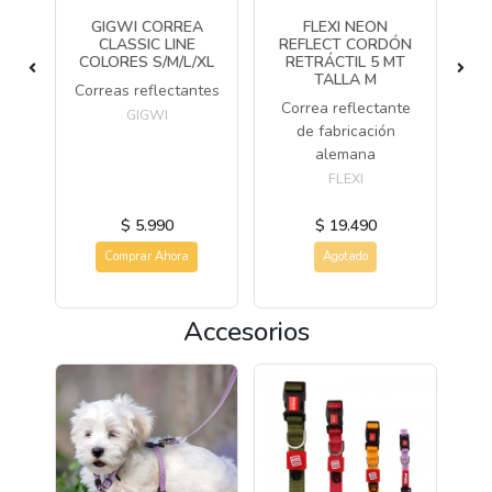
SIC
GIGWI CORREA
FLEXI NEON
F
TIL
CLASSIC LINE
REFLECT CORDÓN
CO
LLA
COLORES S/M/L/XL
RETRÁCTIL 5 MT
TALLA M
P
Correas reflectantes
os
Correa reflectante
GIGWI
Co
kg
de fabricación
ga
alemana
FLEXI
$ 5.990
$ 19.490
Comprar Ahora
Agotado
Accesorios