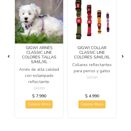
G
GIGWI ARNÉS
GIGWI COLLAR
Y
CLASSIC LINE
CLASSIC LINE
COLORES TALLAS
COLORES S/M/L/XL
S/M/L/XL
de
Collares reflectantes
A
Arnés de alta calidad
 tu
para perros y gatos
al
con estampado
GIGWI
reflectante.
GIGWI
$ 7.990
$ 4.990
Comprar Ahora
Comprar Ahora