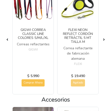
SIC
GIGWI CORREA
FLEXI NEON
F
TIL
CLASSIC LINE
REFLECT CORDÓN
CO
 MT
COLORES S/M/L/XL
RETRÁCTIL 5 MT
AZ
TALLA M
Correas reflectantes
os,
Correa reflectante
Co
GIGWI
os
de fabricación
ga
ta
alemana
FLEXI
$ 5.990
$ 19.490
Comprar Ahora
Agotado
Accesorios