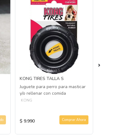
KONG TIRES TALLA S
GIGWI PELUCHE I
SQUEAK CONEJO
Juguete para perro para masticar
(TALLA M)
y/o rellenar con comida
Peluche con ruido 
KONG
perros
GIGWI
do
Comprar Ahora
$ 9.990
$ 9.990