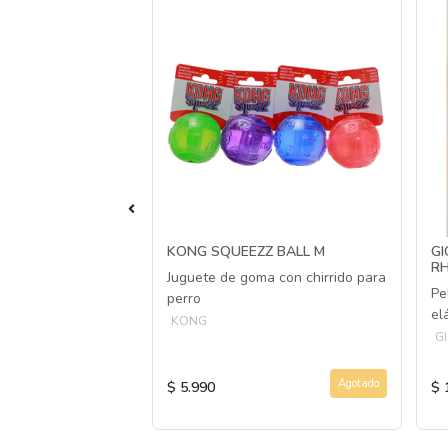
E I´M HERO
KONG SQUEEZZ BALL M
GI
JO/HIPOPÓTAMO
RH
Juguete de goma con chirrido para
Pe
perro
ido y duradero para
el
KONG
G
Agotado
Agotado
$ 5.990
$ 