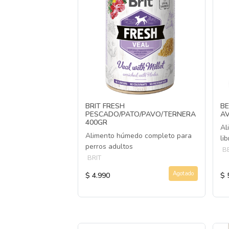
BRIT FRESH
BE
PESCADO/PATO/PAVO/TERNERA
AV
400GR
Al
Alimento húmedo completo para
li
perros adultos
B
BRIT
Agotado
$ 4.990
$ 