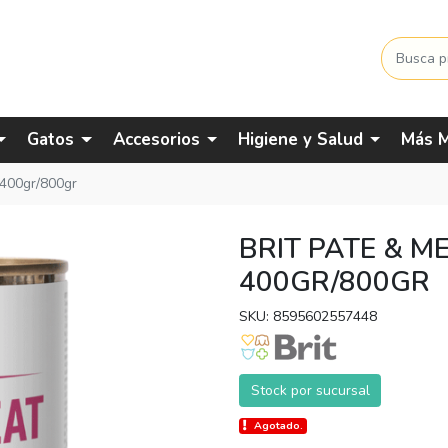
Gatos
Accesorios
Higiene y Salud
Más M
 400gr/800gr
BRIT PATE & M
400GR/800GR
SKU: 8595602557448
Stock por sucursal
Agotado.