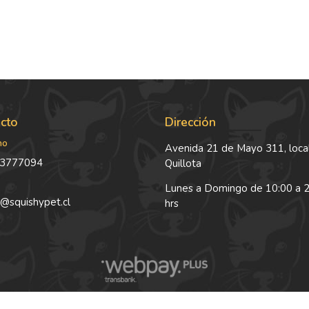
cto
Dirección
no
Avenida 21 de Mayo 311, local
3777094
Quillota
Lunes a Domingo de 10:00 a 
@squishypet.cl
hrs