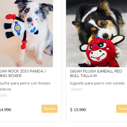
GWI ROCK ZOO PANDA /
GIGWI PLUSH JUMBALL RED
INO BOXER
BULL TALLA M
luche para perro con brazos
Juguete para perro con sonido
ásticos
GIGWI
IGWI
Agotado
Agota
14.990
$ 15.990