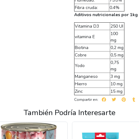
Humedad:
75.0%
Fibra cruda:
0.4%
Aditivos nutricionales por 1kg
Vitamina D3
250 UI
100
vitamina E
mg
Biotina
0,2 mg
Cobre
0,5 mg
0,75
Yodo
mg
Manganeso
3 mg
Hierro
10 mg
Zinc
15 mg
Compartir en:
También Podría Interesarte