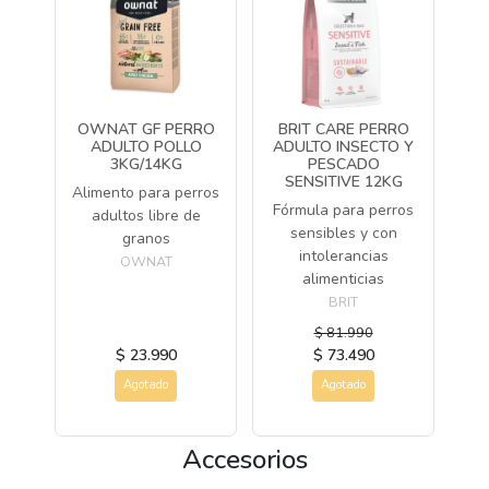
OWNAT GF PERRO
BRIT CARE PERRO
ADULTO POLLO
ADULTO INSECTO Y
3KG/14KG
PESCADO
SENSITIVE 12KG
Alimento para perros
Fórmula para perros
adultos libre de
sensibles y con
granos
intolerancias
OWNAT
alimenticias
BRIT
$ 81.990
$ 23.990
$ 73.490
Agotado
Agotado
Accesorios