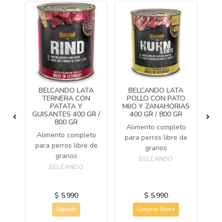
AT
BELCANDO LATA
BELCANDO LATA
0GR
TERNERA CON
POLLO CON PATO
PATATA Y
MIJO Y ZANAHORIAS
C
do
GUISANTES 400 GR /
400 GR / 800 GR
per
800 GR
Alimento completo
ros
Alimento completo
para perros libre de
para perros libre de
granos
granos
BELCANDO
al
BELCANDO
$ 5.990
$ 5.990
Agotado
Comprar Ahora