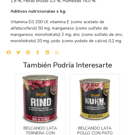
1,8 %, Fibras brutas 0,3 %, Humedad 76,0 %.
Aditivos nutricionales x kg:
Vitamina D3 200 UI; vitamina E (como acetato de
alfatocoferol) 50 mg; manganeso (como sulfato de
manganeso, monohidrato) 2 mg; zinc (como sulfato de zinc,
monohidrato) 20 mg; yodo (como yodato de calcio) 0,2 mg.
También Podría Interesarte
BELCANDO LATA
BELCANDO LATA
GR
TERNERA CON
POLLO CON PATO