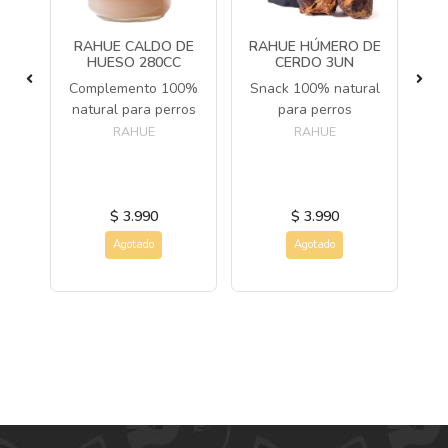
ON
RAHUE CALDO DE
RAHUE HÚMERO DE
O
HUESO 280CC
CERDO 3UN
CH
Complemento 100%
Snack 100% natural
o y
natural para perros
para perros
Su
ran
RAHUE
RAHUE
p
N
$ 3.990
$ 3.990
Agotado
Agotado