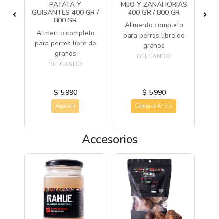
PATATA Y
MIJO Y ZANAHORIAS
C
ara
GUISANTES 400 GR /
400 GR / 800 GR
800 GR
Alimento completo
uten
Alimento completo
para perros libre de
para perros libre de
granos
granos
BELCANDO
al
BELCANDO
$ 5.990
$ 5.990
Agotado
Comprar Ahora
Accesorios