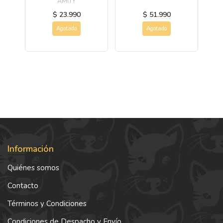
AMITY
$ 23.990
$ 51.990
Agotado
Agotado
Información
Quiénes somos
Contacto
Términos y Condiciones
Condiciones de Despacho y Envío