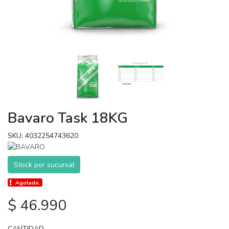
Bavaro Task 18KG
SKU: 4032254743620
Stock por sucursal
Agotado.
$ 46.990
CANTIDAD