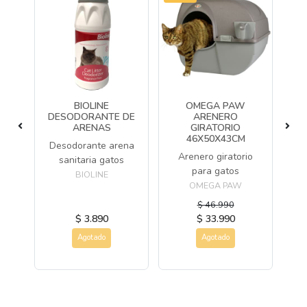
S
BIOLINE
OMEGA PAW
OP
DESODORANTE DE
ARENERO
T
IA
ARENAS
GIRATORIO
P
46X50X43CM
Desodorante arena
ande
Arenero giratorio
Pal
sanitaria gatos
a
para gatos
BIOLINE
s
OMEGA PAW
S
$ 46.990
$ 3.890
$ 33.990
Agotado
Agotado