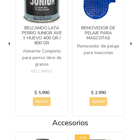
CAT
BELCANDO LATA
REMOVEDOR DE
AT
PERRO JUNIOR AVE
PELAJE PARA
UL
Y HUEVO 400 GR /
MASCOTAS
G
800 GR
C
Removedor de pelaje
a
Alimento Completo
Ar
para mascotas
 de
para perros libre de
s
granos
BELCANDO
AT
$ 5.990
$ 2.990
Agotado
Agotado
Accesorios
-27%