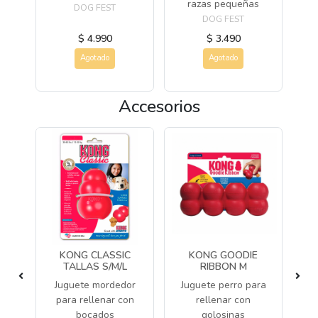
razas pequeñas
DOG FEST
DOG FEST
$ 4.990
$ 3.490
Agotado
Agotado
Accesorios
KONG CLASSIC
KONG GOODIE
TALLAS S/M/L
RIBBON M
J
Juguete mordedor
Juguete perro para
ros
para rellenar con
rellenar con
as
bocados
golosinas