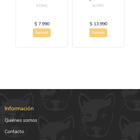
des
KONG
KONG
$ 7.990
$ 13.990
Agotado
Agotado
Información
Quiénes somos
Contacto