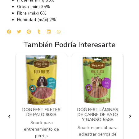
Proteína (mín) 35%
Grasa (mín) 35%
Fibra (máx) 6%
Humedad (máx) 2%
También Podría Interesarte
S
DOG FEST FILETES
DOG FEST LÁMINAS
DE PATO 90GR
DE CARNE DE PATO
0GR
Y GANSO 55GR
LI
Snack para
o
Snack especial para
entrenamiento de
ra
adiestrar perros de
1
perros