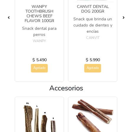
LY
WANPY
CANVIT DENTAL
W
TOOTHBRUSH
DOG 200GR
LA
CHEWS BEEF
C
Snack que brinda un
FLAVOR 100GR
cuidado de dientes y
00%
Snack dental para
Pr
encías
ros
perros
1
CANVIT
WANPY
$ 5.490
$ 5.990
Agotado
Agotado
Accesorios