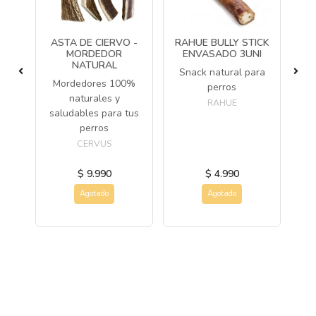
ASTA DE CIERVO -
RAHUE BULLY STICK
T
MORDEDOR
ENVASADO 3UNI
A
LAS
NATURAL
N
Snack natural para
Mordedores 100%
perros
ro
naturales y
RAHUE
on
saludables para tus
perros
CERVUS
$ 9.990
$ 4.990
Agotado
Agotado