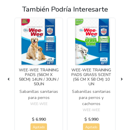
También Podría Interesarte
L
WEE-WEE TRAINING
WEE-WEE TRAINING
LLA
PADS (56CM X
PADS GRASS SCENT
PA
58CM) 14UN / 30UN /
(56 CM X 58 CM) 10
50UN
UN
ros
Pa
Sabanillas sanitarias
Sabanillas sanitarias
para perros
para perros y
o
cachorros
WEE-WEE
WEE-WEE
$ 6.990
$ 5.990
Agotado
Agotado