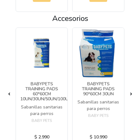
Accesorios
I´M
BABYPETS
BABYPETS
A
K
TRAINING PADS
TRAINING PADS
TAMO
60*60CM
90*60CM 30UN
10UN/30UN/50UN/100UN
Sabanillas sanitarias
M
o y
Sabanillas sanitarias
para perros
rros
para perros
sa
BABY PETS
BABY PETS
$ 2.990
$ 10.990