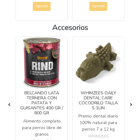
Agotado
Agotado
Accesorios
BELCANDO LATA
WHIMZEES DAILY
W
EDO
TERNERA CON
DENTAL CARE
UTA
PATATA Y
COCODRILO TALLA
CE
GUISANTES 400 GR /
S 1UN
800 GR
to
Premio dental diario
Alimento completo
Pr
ros
100% natural para
para perros libre de
1
perros 7 a 12 kg
granos
p
WHIMZEES