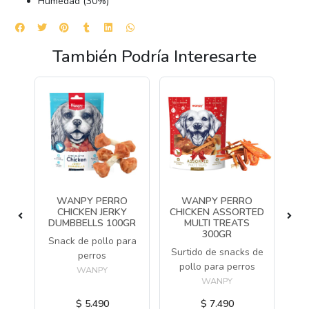
Humedad (30%)
También Podría Interesarte
O
WANPY PERRO
WANPY PERRO
KY
CHICKEN JERKY
CHICKEN ASSORTED
P
DUMBBELLS 100GR
MULTI TREATS
Sn
300GR
 de
Snack de pollo para
Surtido de snacks de
o
perros
gra
pollo para perros
WANPY
WANPY
$ 5.490
$ 7.490