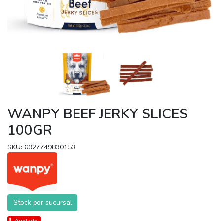
WANPY BEEF JERKY SLICES
100GR
SKU: 6927749830153
Stock por sucursal
Agotado.