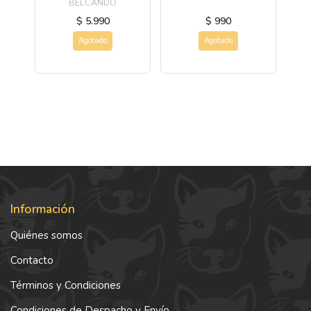
BELCANDO
$ 5.990
$ 990
Agotado
Agotado
Información
Quiénes somos
Contacto
Términos y Condiciones
Condiciones de Despacho y Envío