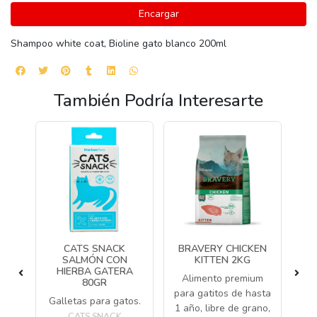
Encargar
Shampoo white coat, Bioline gato blanco 200ml
También Podría Interesarte
CON
CATS SNACK
BRAVERY CHICKEN
KO
A
SALMÓN CON
KITTEN 2KG
 /
HIERBA GATERA
R
Alimento premium
R
80GR
para gatitos de hasta
to
Galletas para gatos.
J
1 año, libre de grano,
ra
c
CATS SNACK