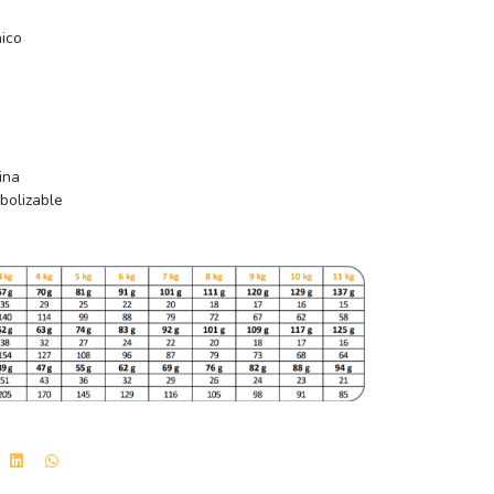
ico
ina
bolizable