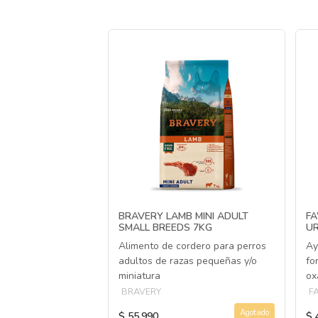
BRAVERY LAMB MINI ADULT
F
SMALL BREEDS 7KG
UR
Alimento de cordero para perros
Ay
adultos de razas pequeñas y/o
fo
miniatura
ox
BRAVERY
F
Agotado
$ 55.990
$ 