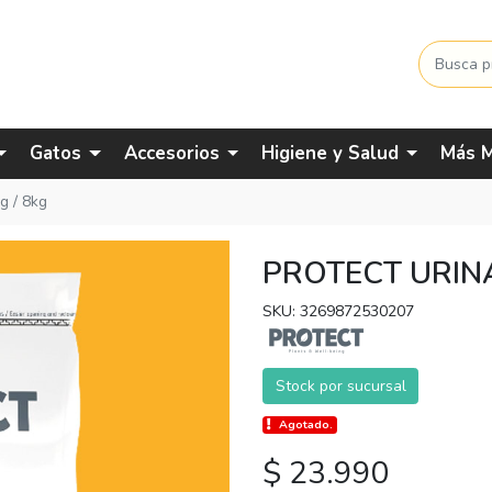
Gatos
Accesorios
Higiene y Salud
Más M
kg / 8kg
PROTECT URINA
SKU: 3269872530207
Stock por sucursal
Agotado.
$ 23.990