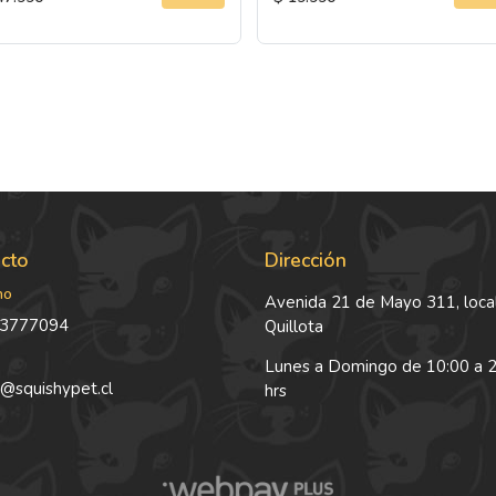
cto
Dirección
no
Avenida 21 de Mayo 311, local
3777094
Quillota
Lunes a Domingo de 10:00 a 
@squishypet.cl
hrs