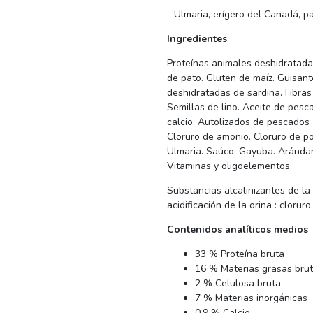
- Ulmaria, erígero del Canadá, pa
Ingredientes
Proteínas animales deshidratadas
de pato. Gluten de maíz. Guisant
deshidratadas de sardina. Fibras
Semillas de lino. Aceite de pesc
calcio. Autolizados de pescados (
Cloruro de amonio. Cloruro de pot
Ulmaria. Saúco. Gayuba. Arándan
Vitaminas y oligoelementos.
Substancias alcalinizantes de la 
acidificación de la orina : cloru
Contenidos analíticos medios
33 % Proteína bruta
16 % Materias grasas bru
2 % Celulosa bruta
7 % Materias inorgánicas
0,9 % Calcio