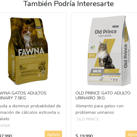
También Podría Interesarte
AWNA GATOS ADULTOS
OLD PRINCE GATO ADULTO
INARY 7.5KG
URINARIO 3KG
uda a disminuir probabilidad de
Alimento para gatos con
rmación de cálculos estruvita u
problemas urinarios
alato
OLD PRINCE
AWNA
Agotado
Agota
47.990
$ 19.990