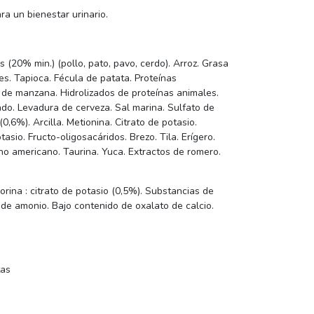
ra un bienestar urinario.
 (20% min.) (pollo, pato, pavo, cerdo). Arroz. Grasa
es. Tapioca. Fécula de patata. Proteínas
 de manzana. Hidrolizados de proteínas animales.
ado. Levadura de cerveza. Sal marina. Sulfato de
0,6%). Arcilla. Metionina. Citrato de potasio.
asio. Fructo-oligosacáridos. Brezo. Tila. Erígero.
o americano. Taurina. Yuca. Extractos de romero.
orina : citrato de potasio (0,5%). Substancias de
ro de amonio. Bajo contenido de oxalato de calcio.
tas