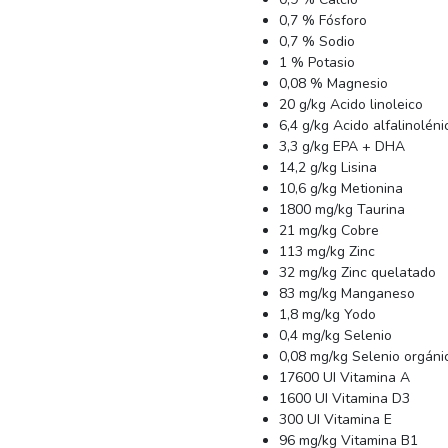
0,7 % Fósforo
0,7 % Sodio
1 % Potasio
0,08 % Magnesio
20 g/kg Acido linoleico
6,4 g/kg Acido alfalinoléni
3,3 g/kg EPA + DHA
14,2 g/kg Lisina
10,6 g/kg Metionina
1800 mg/kg Taurina
21 mg/kg Cobre
113 mg/kg Zinc
32 mg/kg Zinc quelatado
83 mg/kg Manganeso
1,8 mg/kg Yodo
0,4 mg/kg Selenio
0,08 mg/kg Selenio orgáni
17600 UI Vitamina A
1600 UI Vitamina D3
300 UI Vitamina E
96 mg/kg Vitamina B1