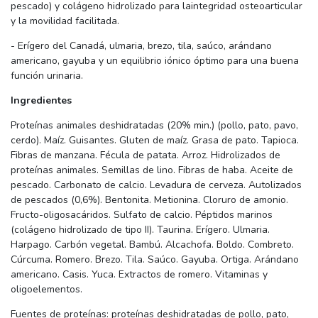
pescado) y colágeno hidrolizado para laintegridad osteoarticular
y la movilidad facilitada.
- Erígero del Canadá, ulmaria, brezo, tila, saúco, arándano
americano, gayuba y un equilibrio iónico óptimo para una buena
función urinaria.
Ingredientes
Proteínas animales deshidratadas (20% min.) (pollo, pato, pavo,
cerdo). Maíz. Guisantes. Gluten de maíz. Grasa de pato. Tapioca.
Fibras de manzana. Fécula de patata. Arroz. Hidrolizados de
proteínas animales. Semillas de lino. Fibras de haba. Aceite de
pescado. Carbonato de calcio. Levadura de cerveza. Autolizados
de pescados (0,6%). Bentonita. Metionina. Cloruro de amonio.
Fructo-oligosacáridos. Sulfato de calcio. Péptidos marinos
(colágeno hidrolizado de tipo II). Taurina. Erígero. Ulmaria.
Harpago. Carbón vegetal. Bambú. Alcachofa. Boldo. Combreto.
Cúrcuma. Romero. Brezo. Tila. Saúco. Gayuba. Ortiga. Arándano
americano. Casis. Yuca. Extractos de romero. Vitaminas y
oligoelementos.
Fuentes de proteínas: proteínas deshidratadas de pollo, pato,