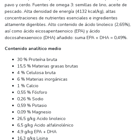
pavo y cerdo. Fuentes de omega 3: semillas de lino, aceite de
pescado. Alta densidad de energía (4132 kcal/kg), altas
concentraciones de nutrientes esenciales e ingredientes
altamente digeribles. Alto contenido de ácido linoleico (2,65%),
así como ácido eicosapentaenoico (EPA) y ácido
docosahexaenoico (DHA) añadido: suma EPA + DHA = 0,49%.
Contenido analítico medio
30 % Proteína bruta
15,5 % Materias grasas brutas
4 % Celulosa bruta
6 % Materias inorgánicas
1 % Calcio
0,55 % Fósforo
0,26 % Sodio
0,59 % Potasio
0,09 % Magnesio
26,5 g/kg Acido linoleico
6,5 g/kg Acido alfalinolénico
4,9 g/kg EPA + DHA
16,3 g/kg Lisina