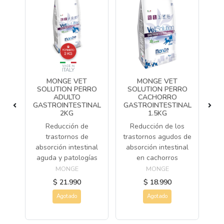
MONGE VET
MONGE VET
RO
SOLUTION PERRO
SOLUTION PERRO
S
ADULTO
CACHORRO
GASTROINTESTINAL
GASTROINTESTINAL
ión
Ap
2KG
1.5KG
s de
hep
Reducción de
Reducción de los
trastornos de
trastornos agudos de
absorción intestinal
absorción intestinal
aguda y patologías
en cachorros
MONGE
MONGE
$ 21.990
$ 18.990
Agotado
Agotado