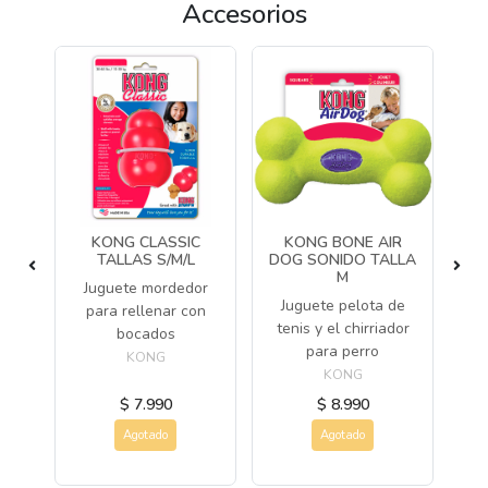
Accesorios
KONG CLASSIC
KONG BONE AIR
LL
TALLAS S/M/L
DOG SONIDO TALLA
M
Juguete mordedor
Ju
ro
Juguete pelota de
para rellenar con
fo
tenis y el chirriador
bocados
para perro
KONG
KONG
$ 7.990
$ 8.990
Agotado
Agotado