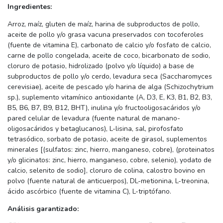
Ingredientes:
Arroz, maíz, gluten de maíz, harina de subproductos de pollo,
aceite de pollo y/o grasa vacuna preservados con tocoferoles
(fuente de vitamina E), carbonato de calcio y/o fosfato de calcio,
carne de pollo congelada, aceite de coco, bicarbonato de sodio,
cloruro de potasio, hidrolizado (polvo y/o líquido) a base de
subproductos de pollo y/o cerdo, levadura seca (Saccharomyces
cerevisiae), aceite de pescado y/o harina de alga (Schizochytrium
sp.), suplemento vitamínico antioxidante (A, D3, E, K3, B1, B2, B3,
B5, B6, B7, B9, B12, BHT), inulina y/o fructooligosacáridos y/o
pared celular de levadura (fuente natural de manano-
oligosacáridos y betaglucanos), L-lisina, sal, pirofosfato
tetrasódico, sorbato de potasio, aceite de girasol, suplementos
minerales [(sulfatos: zinc, hierro, manganeso, cobre), (proteinatos
y/o glicinatos: zinc, hierro, manganeso, cobre, selenio), yodato de
calcio, selenito de sodio], cloruro de colina, calostro bovino en
polvo (fuente natural de anticuerpos), DL-metionina, L-treonina,
ácido ascórbico (fuente de vitamina C), L-triptófano.
Análisis garantizado: