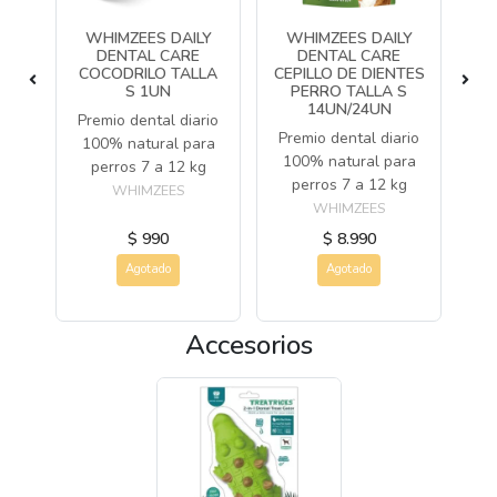
LY
WHIMZEES DAILY
WHIMZEES DAILY
W
ICK
DENTAL CARE
DENTAL CARE
PPY
COCODRILO TALLA
CEPILLO DE DIENTES
CE
S 1UN
PERRO TALLA S
14UN/24UN
00%
Premio dental diario
Premio dental diario
Pr
100% natural para
100% natural para
1
9kg
perros 7 a 12 kg
perros 7 a 12 kg
p
WHIMZEES
WHIMZEES
$ 990
$ 8.990
Agotado
Agotado
Accesorios