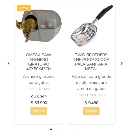
-27%
S
OMEGA PAW
TWO BROTHERS
EO
ARENERO
THE POOP SCOOP
A
GIRATORIO
PALA SANITARIA
46X50X43CM
METAL
a
Arenero giratorio
Pala sanitaria grande
lti
para gatos
de aluminio para
ga
arena de gatos
OMEGA PAW
TWO BROTHERS
$ 46.990
$ 33.990
$ 9.490
Agotado
Agotado