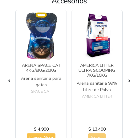
Accesorios
CAT
ARENA SPACE CAT
AMERICA LITTER
WO
AT
4KG/8KG/20KG
ULTRA SCOOPING
L
7KG/15KG
Arena sanitaria para
G
Arena sanitaria 99%
gatos
a
Libre de Polvo
SPACE CAT
 de
e
AMERICA LITTER
s
W
AT
$ 4.990
$ 13.490
Comprar Ahora
Agotado