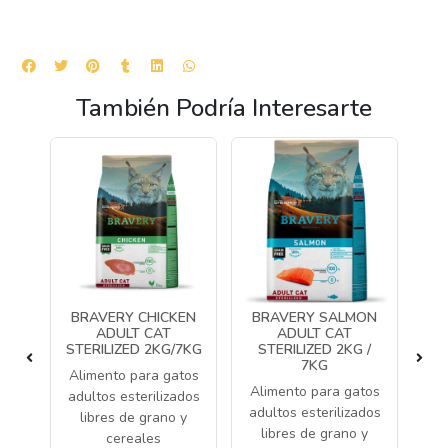
También Podría Interesarte
BRAVERY CHICKEN
BRAVERY SALMON
ADULT CAT
ADULT CAT
STERILIZED 2KG/7KG
STERILIZED 2KG /
7KG
to
Alimento para gatos
A
Alimento para gatos
os
adultos esterilizados
p
adultos esterilizados
on
libres de grano y
e
libres de grano y
cereales