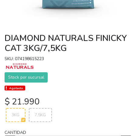
DIAMOND NATURALS FINICKY
CAT 3KG/7,5KG
SKU: 074198615223
Stock por sucursal
Agotado.
$ 21.990
3KG
7,5KG
CANTIDAD