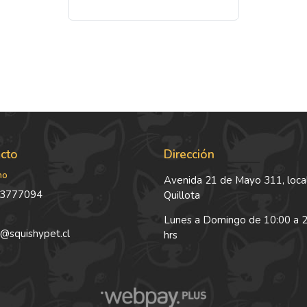
cto
Dirección
no
Avenida 21 de Mayo 311, local
3777094
Quillota
Lunes a Domingo de 10:00 a 
@squishypet.cl
hrs