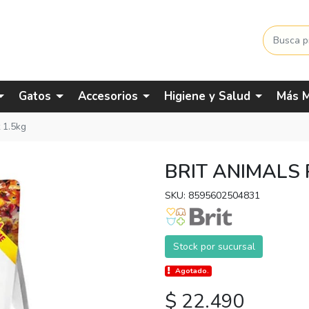
Gatos
Accesorios
Higiene y Salud
Más M
t 1.5kg
BRIT ANIMALS 
SKU: 8595602504831
Stock por sucursal
Agotado.
$ 22.490