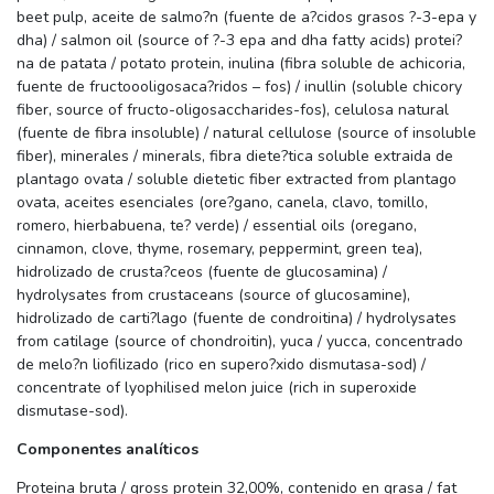
beet pulp, aceite de salmo?n (fuente de a?cidos grasos ?-3-epa y
dha) / salmon oil (source of ?-3 epa and dha fatty acids) protei?
na de patata / potato protein, inulina (fibra soluble de achicoria,
fuente de fructoooligosaca?ridos – fos) / inullin (soluble chicory
fiber, source of fructo-oligosaccharides-fos), celulosa natural
(fuente de fibra insoluble) / natural cellulose (source of insoluble
fiber), minerales / minerals, fibra diete?tica soluble extraida de
plantago ovata / soluble dietetic fiber extracted from plantago
ovata, aceites esenciales (ore?gano, canela, clavo, tomillo,
romero, hierbabuena, te? verde) / essential oils (oregano,
cinnamon, clove, thyme, rosemary, peppermint, green tea),
hidrolizado de crusta?ceos (fuente de glucosamina) /
hydrolysates from crustaceans (source of glucosamine),
hidrolizado de carti?lago (fuente de condroitina) / hydrolysates
from catilage (source of chondroitin), yuca / yucca, concentrado
de melo?n liofilizado (rico en supero?xido dismutasa-sod) /
concentrate of lyophilised melon juice (rich in superoxide
dismutase-sod).
Componentes analíticos
Proteina bruta / gross protein 32,00%, contenido en grasa / fat