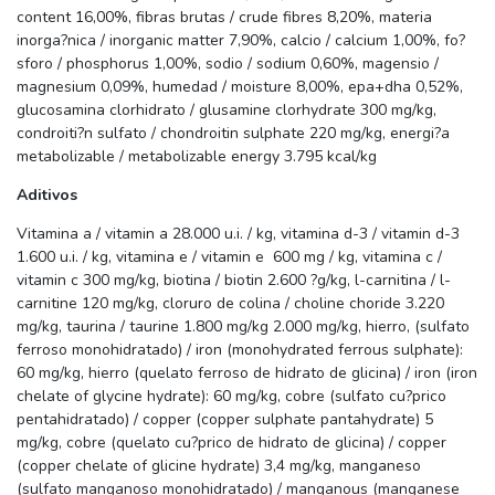
content 16,00%, fibras brutas / crude fibres 8,20%, materia
inorga?nica / inorganic matter 7,90%, calcio / calcium 1,00%, fo?
sforo / phosphorus 1,00%, sodio / sodium 0,60%, magensio /
magnesium 0,09%, humedad / moisture 8,00%, epa+dha 0,52%,
glucosamina clorhidrato / glusamine clorhydrate 300 mg/kg,
condroiti?n sulfato / chondroitin sulphate 220 mg/kg, energi?a
metabolizable / metabolizable energy 3.795 kcal/kg
Aditivos
Vitamina a / vitamin a 28.000 u.i. / kg, vitamina d-3 / vitamin d-3
1.600 u.i. / kg, vitamina e / vitamin e 600 mg / kg, vitamina c /
vitamin c 300 mg/kg, biotina / biotin 2.600 ?g/kg, l-carnitina / l-
carnitine 120 mg/kg, cloruro de colina / choline choride 3.220
mg/kg, taurina / taurine 1.800 mg/kg 2.000 mg/kg, hierro, (sulfato
ferroso monohidratado) / iron (monohydrated ferrous sulphate):
60 mg/kg, hierro (quelato ferroso de hidrato de glicina) / iron (iron
chelate of glycine hydrate): 60 mg/kg, cobre (sulfato cu?prico
pentahidratado) / copper (copper sulphate pantahydrate) 5
mg/kg, cobre (quelato cu?prico de hidrato de glicina) / copper
(copper chelate of glicine hydrate) 3,4 mg/kg, manganeso
(sulfato manganoso monohidratado) / manganous (manganese