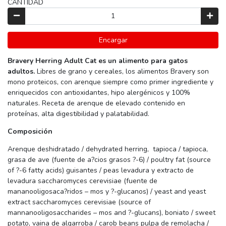
CANTIDAD
Encargar
Bravery Herring Adult Cat es un alimento para gatos
adultos.
Libres de grano y cereales, los alimentos Bravery son
mono proteicos, con arenque siempre como primer ingrediente y
enriquecidos con antioxidantes, hipo alergénicos y 100%
naturales. Receta de arenque de elevado contenido en
proteínas, alta digestibilidad y palatabilidad.
Composición
Arenque deshidratado / dehydrated herring, tapioca / tapioca,
grasa de ave (fuente de a?cios grasos ?-6) / poultry fat (source
of ?-6 fatty acids) guisantes / peas levadura y extracto de
levadura saccharomyces cerevisiae (fuente de
mananooligosaca?ridos – mos y ?-glucanos) / yeast and yeast
extract saccharomyces cerevisiae (source of
mannanooligosaccharides – mos and ?-glucans), boniato / sweet
potato, vaina de algarroba / carob beans pulpa de remolacha /