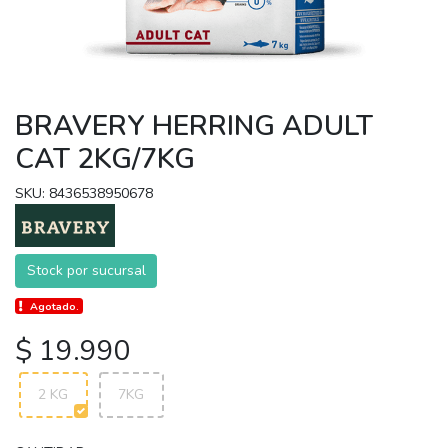
BRAVERY HERRING ADULT
CAT 2KG/7KG
SKU: 8436538950678
Stock por sucursal
Agotado.
$ 19.990
2 KG
7KG