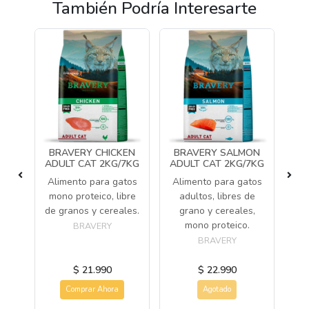
También Podría Interesarte
LT
BRAVERY CHICKEN
BRAVERY SALMON
TA
KG
ADULT CAT 2KG/7KG
ADULT CAT 2KG/7KG
CA
s a
Alimento para gatos
Alimento para gatos
o
mono proteico, libre
adultos, libres de
ce
de granos y cereales.
grano y cereales,
co
mono proteico.
BRAVERY
BRAVERY
T
$ 21.990
$ 22.990
Comprar Ahora
Agotado