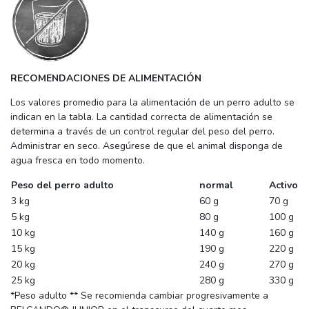
RECOMENDACIONES DE ALIMENTACIÓN
Los valores promedio para la alimentación de un perro adulto se
indican en la tabla. La cantidad correcta de alimentación se
determina a través de un control regular del peso del perro.
Administrar en seco. Asegúrese de que el animal disponga de
agua fresca en todo momento.
Peso del perro adulto
normal
Activo
3 kg
60 g
70 g
5 kg
80 g
100 g
10 kg
140 g
160 g
15 kg
190 g
220 g
20 kg
240 g
270 g
25 kg
280 g
330 g
*Peso adulto ** Se recomienda cambiar progresivamente a