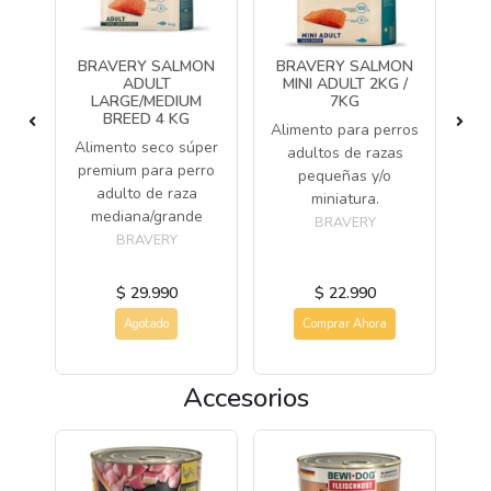
RO
BRAVERY SALMON
BRAVERY SALMON
A
O Y
ADULT
MINI ADULT 2KG /
AT
LARGE/MEDIUM
7KG
G
BREED 4 KG
Alimento para perros
ros
Alimento seco súper
Al
adultos de razas
n
premium para perro
de
pequeñas y/o
adulto de raza
miniatura.
mediana/grande
BRAVERY
BRAVERY
$ 29.990
$ 22.990
Agotado
Comprar Ahora
Accesorios