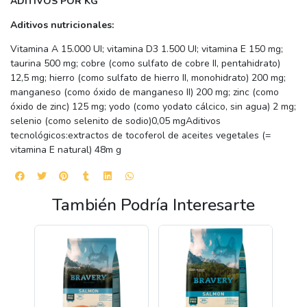
ADITIVOS POR KG
Aditivos nutricionales:
Vitamina A 15.000 UI; vitamina D3 1.500 UI; vitamina E 150 mg;
taurina 500 mg; cobre (como sulfato de cobre II, pentahidrato)
12,5 mg; hierro (como sulfato de hierro II, monohidrato) 200 mg;
manganeso (como óxido de manganeso II) 200 mg; zinc (como
óxido de zinc) 125 mg; yodo (como yodato cálcico, sin agua) 2 mg;
selenio (como selenito de sodio)0,05 mgAditivos
tecnológicos:extractos de tocoferol de aceites vegetales (=
vitamina E natural) 48m g
También Podría Interesarte