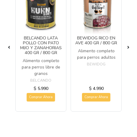
EN
BELCANDO LATA
BEWIDOG RICO EN
B
 /
POLLO CON PATO
AVE 400 GR / 800 GR
C
MIJO Y ZANAHORIAS
Alimento completo
400 GR / 800 GR
to
A
para perros adultos
Alimento completo
tos
pa
BEWIDOG
para perros libre de
granos
BELCANDO
$ 5.990
$ 4.990
Comprar Ahora
Comprar Ahora