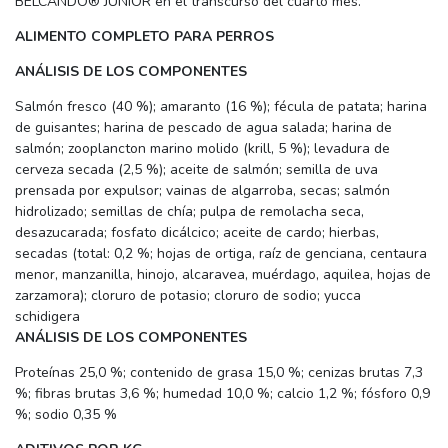
BELCANDO® JUNIOR en el transcurso del cuarto mes.
ALIMENTO COMPLETO PARA PERROS
ANÁLISIS DE LOS COMPONENTES
Salmón fresco (40 %); amaranto (16 %); fécula de patata; harina
de guisantes; harina de pescado de agua salada; harina de
salmón; zooplancton marino molido (krill, 5 %); levadura de
cerveza secada (2,5 %); aceite de salmón; semilla de uva
prensada por expulsor; vainas de algarroba, secas; salmón
hidrolizado; semillas de chía; pulpa de remolacha seca,
desazucarada; fosfato dicálcico; aceite de cardo; hierbas,
secadas (total: 0,2 %; hojas de ortiga, raíz de genciana, centaura
menor, manzanilla, hinojo, alcaravea, muérdago, aquilea, hojas de
zarzamora); cloruro de potasio; cloruro de sodio; yucca
schidigera
ANÁLISIS DE LOS COMPONENTES
Proteínas 25,0 %; contenido de grasa 15,0 %; cenizas brutas 7,3
%; fibras brutas 3,6 %; humedad 10,0 %; calcio 1,2 %; fósforo 0,9
%; sodio 0,35 %