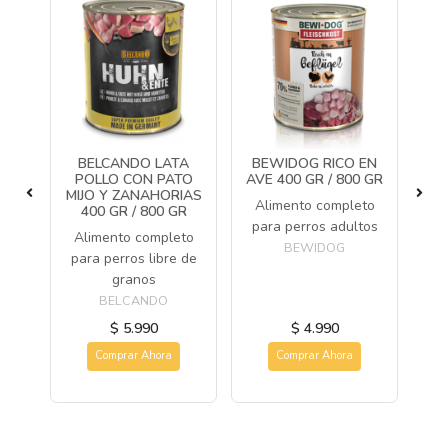
EN
BELCANDO LATA
BEWIDOG RICO EN
B
 /
POLLO CON PATO
AVE 400 GR / 800 GR
C
MIJO Y ZANAHORIAS
Alimento completo
400 GR / 800 GR
to
A
para perros adultos
Alimento completo
tos
pa
BEWIDOG
para perros libre de
granos
BELCANDO
$ 5.990
$ 4.990
Comprar Ahora
Comprar Ahora