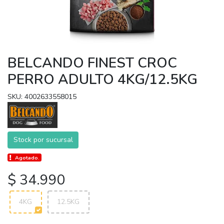
BELCANDO FINEST CROC
PERRO ADULTO 4KG/12.5KG
SKU: 4002633558015
Stock por sucursal
Agotado.
$ 34.990
4KG
12.5KG