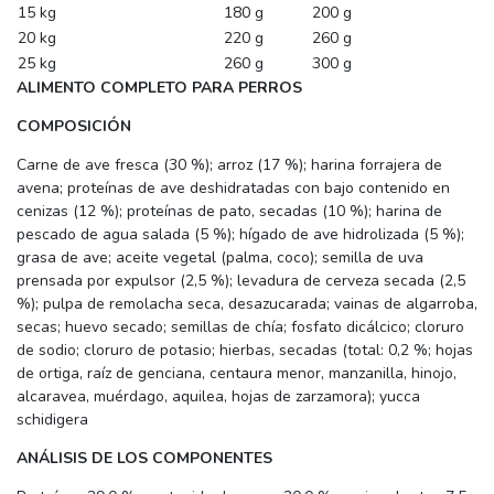
15 kg
180 g
200 g
20 kg
220 g
260 g
25 kg
260 g
300 g
ALIMENTO COMPLETO PARA PERROS
COMPOSICIÓN
Carne de ave fresca (30 %); arroz (17 %); harina forrajera de
avena; proteínas de ave deshidratadas con bajo contenido en
cenizas (12 %); proteínas de pato, secadas (10 %); harina de
pescado de agua salada (5 %); hígado de ave hidrolizada (5 %);
grasa de ave; aceite vegetal (palma, coco); semilla de uva
prensada por expulsor (2,5 %); levadura de cerveza secada (2,5
%); pulpa de remolacha seca, desazucarada; vainas de algarroba,
secas; huevo secado; semillas de chía; fosfato dicálcico; cloruro
de sodio; cloruro de potasio; hierbas, secadas (total: 0,2 %; hojas
de ortiga, raíz de genciana, centaura menor, manzanilla, hinojo,
alcaravea, muérdago, aquilea, hojas de zarzamora); yucca
schidigera
ANÁLISIS DE LOS COMPONENTES