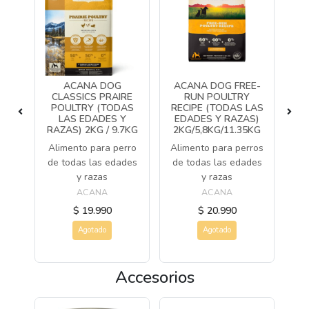
RK
ACANA DOG
ACANA DOG FREE-
A
PE
CLASSICS PRAIRE
RUN POULTRY
&
POULTRY (TODAS
RECIPE (TODAS LAS
LAS EDADES Y
EDADES Y RAZAS)
n
RAZAS) 2KG / 9.7KG
2KG/5,8KG/11.35KG
 de
pr
Alimento para perro
Alimento para perros
re
c
de todas las edades
de todas las edades
y razas
y razas
ACANA
ACANA
$ 19.990
$ 20.990
Agotado
Agotado
Accesorios