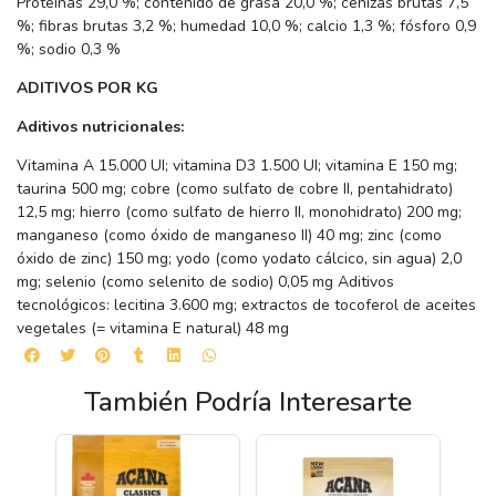
Proteínas 29,0 %; contenido de grasa 20,0 %; cenizas brutas 7,5
%; fibras brutas 3,2 %; humedad 10,0 %; calcio 1,3 %; fósforo 0,9
%; sodio 0,3 %
ADITIVOS POR KG
Aditivos nutricionales:
Vitamina A 15.000 UI; vitamina D3 1.500 UI; vitamina E 150 mg;
taurina 500 mg; cobre (como sulfato de cobre II, pentahidrato)
12,5 mg; hierro (como sulfato de hierro II, monohidrato) 200 mg;
manganeso (como óxido de manganeso II) 40 mg; zinc (como
óxido de zinc) 150 mg; yodo (como yodato cálcico, sin agua) 2,0
mg; selenio (como selenito de sodio) 0,05 mg Aditivos
tecnológicos: lecitina 3.600 mg; extractos de tocoferol de aceites
vegetales (= vitamina E natural) 48 mg
También Podría Interesarte