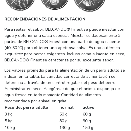
RECOMENDACIONES DE ALIMENTACIÓN
Para realzar el sabor, BELCANDO® Finest se puede mezclar con
agua y obtener una salsa especial. Mezclar cuidadosamente 3
partes de BELCANDO® Finest con una parte de agua caliente
(40-50 ºC) para obtener una apetitosa salsa. Es una auténtica
exquisitez para perros exigentes. Incluso como alimento en seco,
BELCANDO® Finest se caracteriza por su excelente sabor.
Los valores promedio para la alimentación de un perro adulto se
indican en la tabla. La cantidad correcta de alimentación se
determina a través de un control regular del peso del perro.
Administrar en seco. Asegúrese de que el animal disponga de
agua fresca en todo momento.Cantidad de alimento
recomendada por animal en g/día:
Peso del perro adulto
normal
activo
3 kg
50 g
60 g
5 kg
80 g
90 g
10 kg
130 g
150 g